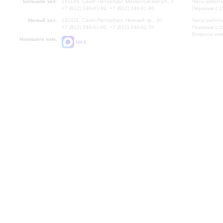
Большой зал:
191186, Санкт-Петербург, Михайловская ул., 2
Часы работы
+7 (812) 240-01-00, +7 (812) 240-01-80
Перерыв с 1
Малый зал:
191011, Санкт-Петербург, Невский пр., 30
Часы работы
+7 (812) 240-01-00, +7 (812) 240-01-70
Перерыв с 1
Вопросы на
Напишите нам:
MAX