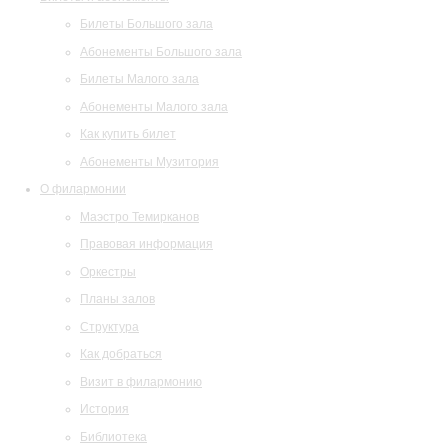
Билеты Большого зала
Абонементы Большого зала
Билеты Малого зала
Абонементы Малого зала
Как купить билет
Абонементы Музитория
О филармонии
Маэстро Темирканов
Правовая информация
Оркестры
Планы залов
Структура
Как добраться
Визит в филармонию
История
Библиотека