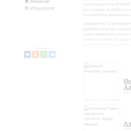
Большой зал
коллективов, который Юрий 
QR-код события
Шостаковича, крупнейшего к
Петербургской филармонии
Симфонию № 13 Шостаковича
дирижера оркестра, народно
солист московского театра 
концерте Шумана, который п
российских виолончелистов
Поделиться:
Премьера Симфонии № 13 Шос
вскоре на исполнение этой 
все знал заранее: «Я не рас
письма другу Исааку Гликман
Н
Причиной стал текст поэмы 
Ал
симфонии: в ней прозвучала
дир
существовало. Резонанс от 
страницы крупнейших мировы
языков, а на родине был по
Высоко оценив поэму, Шоста
вскоре замысел расширился 
Ал
легли стихи Евтушенко, одн
для композитора было необы
виол