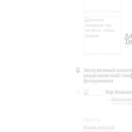
некий ренессанс. И когда я 
невозможно оторвать от бума
Я опять во власти долга – д
Ал
Ти
бас
Заслуженный коллек
академический симф
филармонии
Хор Большо
Валерий Бо
главный хор
Пресса:
Музыка неуюта на