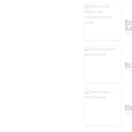
Ко
Ха
худо
Кс
фор
Ив
фор