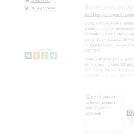
Большой зал
Памяти маэстро Юр
QR-код события
XXIII Международный зимни
Обладатель премии Grammy,
дирижер, один из крупнейш
филармонии чтобы представ
фестивале «Площадь Искусст
актер и режиссер театра и 
Поделиться:
артистов.
Камерный ансамбль «Солист
коллектива – свыше 350 шед
XVII–XX столетий: от Баха 
Канчели, Губайдулиной, А. 
За свою историю «Солисты М
в 50 странах Европы и Азии
Москвы» с успехом выступал
Амстердаме, Сантори-холл в
филармонии, Музикферайн в
Ю
Большой зал Московской ко
худо
В 2008 году ансамбль был у
и ди
ансамбля» за запись музыки