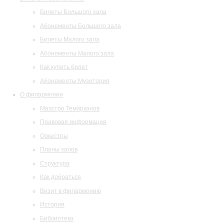
Билеты Большого зала
Абонементы Большого зала
Билеты Малого зала
Абонементы Малого зала
Как купить билет
Абонементы Музитория
О филармонии
Маэстро Темирканов
Правовая информация
Оркестры
Планы залов
Структура
Как добраться
Визит в филармонию
История
Библиотека