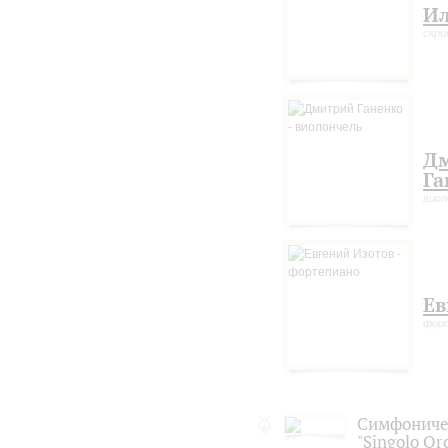
Ил
скри
Д
Га
виол
Ев
фор
Симфониче
"Singolo Or