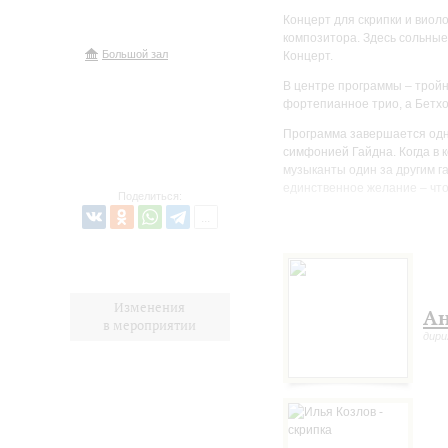
Концерт для скрипки и виол
композитора. Здесь сольные
Большой зал
Концерт.
В центре программы – тройн
фортепианное трио, а Бетхо
Программа завершается одн
симфонией Гайдна. Когда в 
музыканты один за другим га
единственное желание – что
Поделиться:
Изменения
Ан
в мероприятии
дир