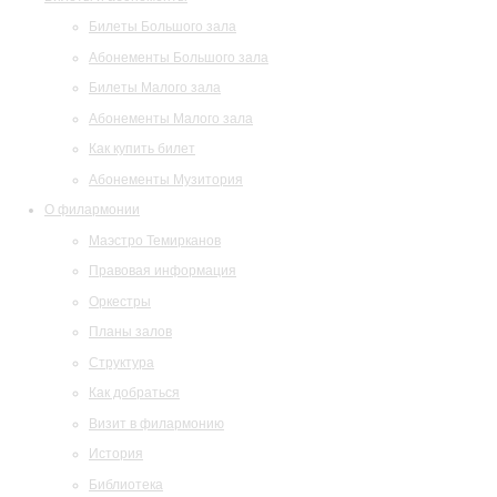
Билеты Большого зала
Абонементы Большого зала
Билеты Малого зала
Абонементы Малого зала
Как купить билет
Абонементы Музитория
О филармонии
Маэстро Темирканов
Правовая информация
Оркестры
Планы залов
Структура
Как добраться
Визит в филармонию
История
Библиотека