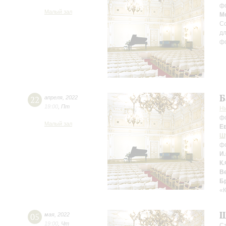
ф
Малый зал
М
Со
дл
ф
Б
22
апреля
,
2022
19:00
,
Пт
Н
ф
Малый зал
Е
Ш
фо
И
К.
В
Б
«
Ш
05
мая
,
2022
19:00
,
Чт
Ст