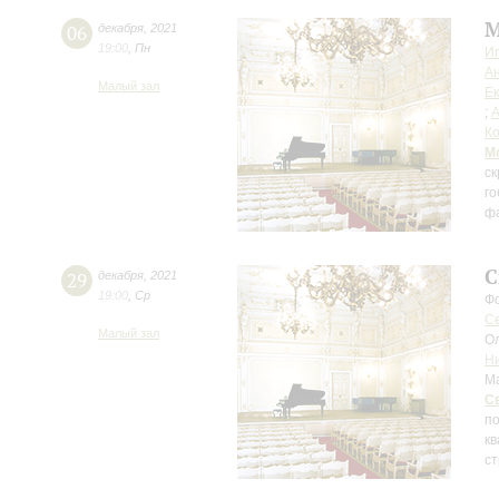
М
06
декабря
,
2021
19:00
,
Пн
Иг
А
Малый зал
Ек
;
А
Ко
М
ск
го
фа
С
29
декабря
,
2021
19:00
,
Ср
Ф
С
Малый зал
О
Н
М
С
по
кв
ст