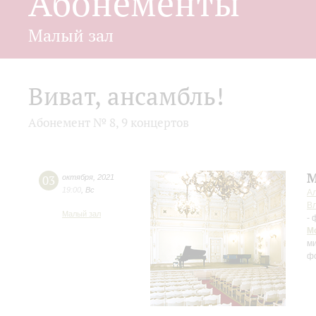
Абонементы
Малый зал
Виват, ансамбль!
Абонемент № 8, 9 концертов
М
03
октября
,
2021
19:00
,
Вс
А
В
Малый зал
-
М
м
ф