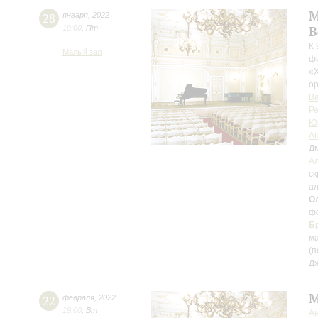
М
28
января
,
2022
19:00
,
Пт
В
К 
Малый зал
ф
«Х
о
В
Ре
Ю
Ан
Д
А
ск
ал
О
ф
Б
м
(п
Д
М
22
февраля
,
2022
19:00
,
Вт
А