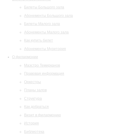
Билеты Большого зала
Абонементы Большого зала
Билеты Малого зала
Абонементы Малого зала
Как купить билет
Абонементы Музитория
О филармонии
Маэстро Темирканов
Правовая информация
Оркестры
Планы залов
Структура
Как добраться
Визит в филармонию
История
Библиотека