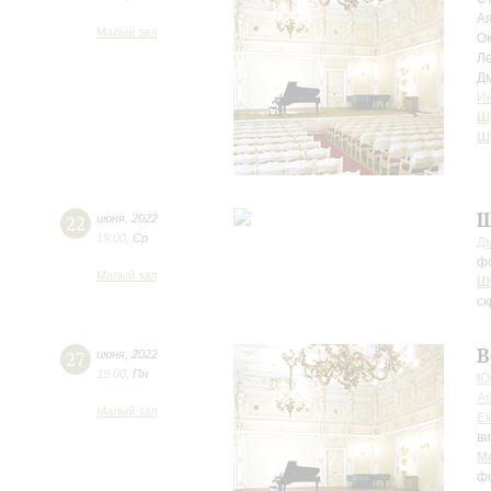
А
Малый зал
О
Л
Д
Ин
Ш
Ш
Ш
22
июня
,
2022
19:00
,
Ср
Д
ф
Малый зал
Ш
ск
В
27
июня
,
2022
19:00
,
Пн
Ю
А
Малый зал
Е
в
М
фо