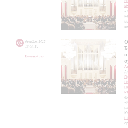
Н
М
«
не
м
в
О
02
декабря
,
2018
15:00
,
Вс
Б
о
Большой зал
о
А
Д
П
Н
С
Р
ф
«К
ра
Ю
Щ
ор