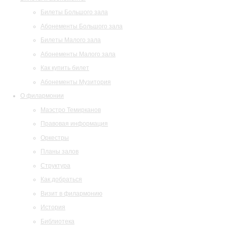
Билеты Большого зала
Абонементы Большого зала
Билеты Малого зала
Абонементы Малого зала
Как купить билет
Абонементы Музитория
О филармонии
Маэстро Темирканов
Правовая информация
Оркестры
Планы залов
Структура
Как добраться
Визит в филармонию
История
Библиотека