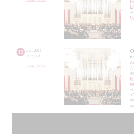
Н
Ш
«Ц
Ч
О
12
мая
,
2019
15:00
,
Вс
Кл
А
Большой зал
Д
ф
Н
М
«
«Л
о
о