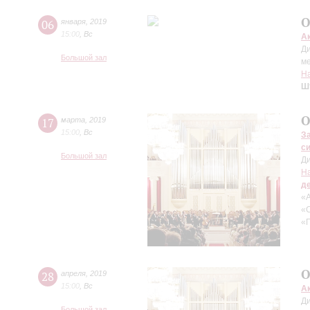
О
06
января
,
2019
15:00
,
Вс
А
Д
Большой зал
м
Н
Ш
О
17
марта
,
2019
15:00
,
Вс
З
с
Большой зал
Д
Н
д
«А
«С
«Г
О
28
апреля
,
2019
15:00
,
Вс
А
Д
Большой зал