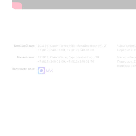
Большой зал:
191186, Санкт-Петербург, Михайловская ул., 2
Часы работы
+7 (812) 240-01-00, +7 (812) 240-01-80
Перерыв с 1
Малый зал:
191011, Санкт-Петербург, Невский пр., 30
Часы работы
+7 (812) 240-01-00, +7 (812) 240-01-70
Перерыв с 1
Вопросы на
Напишите нам:
MAX