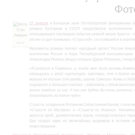
Фот
27 апреля
в Большом зале Петербургской филармонии аб
романа Булгакова в СССР, продолжился исполнением 
описывающего последние события земной жизни Христа – те
летию со дня премьеры «Страстей», состоявшейся в апреле 
Фото:
Стас
Фрагменты романа прочел народный артист России Никол
Левшин
коллектива России и Хора Петербургской консерватории
Александра Репина, меццо-сопрано Дарья Рябоконь, тенор 
«Я родился в Германии, и, когда мне было восемь-девять
обращаюсь к этой партитуре, чувствую, что я будто во
музыка не только для церкви, церкви Святого Фомы в Лейп
ощущение и большое счастье – работать с этим оркестром
жизни каждого из нас. У нас как будто бы есть антенна
благодарить за такое чудо».
Страсти, созданные Иоганном Себастьяном Бахом, стали ве
«Страсти по Матфею» и «Страсти по Иоанну». Монумент
красоты арий, драматических хоров, сосредоточенных хор
Бах создал один из величайших шедевров в истории му
повествования.