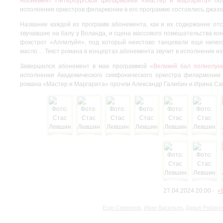
Абонемент Петербургской филармонии «Мастер и Маргарита»
объ
исполнении оркестров филармонии в его программе состоялись джазо
Название каждой из программ абонемента, как и их содержание от
звучавшие на балу у Воланда, и сцена массового помешательства ко
фокстрот «Аллилуйя», под который неистово танцевали еще ниче
масло… Текст романа в концертах абонемента звучит в исполнении из
Завершился абонемент в мае программой
«Великий бал полнолун
исполнении Академического симфонического оркестра филармонии 
романа «Мастер и Маргарита» прочли Александр Галибин и Ирина Са
27.04.2024 20:00
«
Егор Семенков
,
Иван Васильев
,
Дарья Рябоко