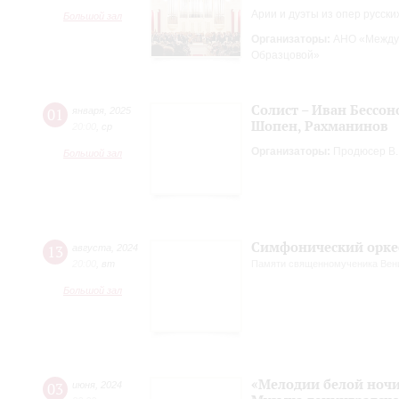
Арии и дуэты из опер русск
Большой зал
Организаторы:
АНО «Междун
Образцовой»
Солист – Иван Бессон
01
января
,
2025
Шопен, Рахманинов
20:00
,
ср
Организаторы:
Продюсер В.В
Большой зал
Симфонический оркес
13
августа
,
2024
20:00
,
вт
Памяти священномученика Вени
Большой зал
«Мелодии белой ноч
03
июня
,
2024