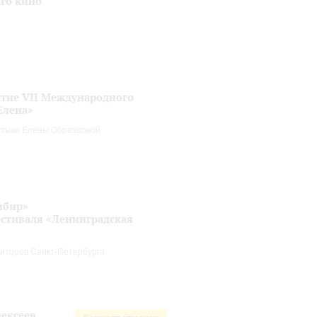
го кино
тие VII Международного
Елена»
зыки Елены Образцовой
мбир»
стиваля «Ленинградская
иторов Санкт-Петербурга
ексеев