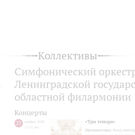
Коллективы
Симфонический оркест
Ленинградской государ
областной филармонии
Концерты
«Три тенора»
27
ноября
,
2026
19:00
,
пт
Организаторы:
Фонд ежегод