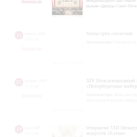
международного фестиваля 
Большой зал
музыки «Дворцы Санкт-Пете
Хиты трёх столетий
15
апреля
,
2026
20:00
,
ср
Организаторы:
Продюсер В.В
Большой зал
XIV Международный 
07
декабря
,
2025
«Петербургские набе
20:00
,
вc
Организаторы:
Фонд ежегод
Большой зал
классической музыки «Двор
Открытие VIII Между
19
мая
,
2025
искусств «Елена»
20:00
,
пн