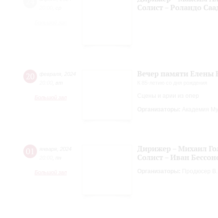
24
Солист – Роландо Саа
20:00
,
ср
Большой зал
Вечер памяти Елены 
20
февраля
,
2024
20:00
,
вт
К 85-летию со дня рождения
Сцены и арии из опер
Большой зал
Организаторы:
Академия Му
Дирижер – Михаил Го
01
января
,
2024
Солист – Иван Бессон
20:00
,
пн
Организаторы:
Продюсер В.В
Большой зал