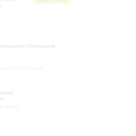
Концерт отменен
д
Васильевны Образцовой
зыки Елены Образцовой
ликов
ов
. Ткаченко