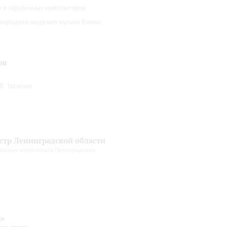
их и зарубежных композиторов
ародная академия музыки Елены
ов
. Ткаченко
тр Ленинградской области
амина митрополита Петроградского
и»