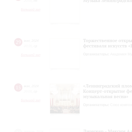
Музыка ленинградско
20:00
,
пн
Большой зал
Торжественное откры
29
мая
,
2024
фестиваля искусств «
20:00
,
ср
Организаторы:
Академия Му
Большой зал
«Ленинградский пло
15
мая
,
2024
Концерт-открытие фе
20:00
,
ср
музыкальная весна»
Большой зал
Организаторы:
Союз композ
Дирижер – Максим Ал
апреля
,
2024