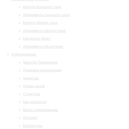
Билеты Большого зала
Абонементы Большого зала
Билеты Малого зала
Абонементы Малого зала
Как купить билет
Абонементы Музитория
О филармонии
Маэстро Темирканов
Правовая информация
Оркестры
Планы залов
Структура
Как добраться
Визит в филармонию
История
Библиотека