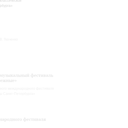
классической
рбурга»
. Ткаченко
музыкальный фестиваль
режные»
ного международного фестиваля
цы Санкт-Петербурга»
народного фестиваля