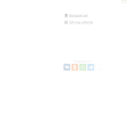
Большой зал
QR-код события
Поделиться: