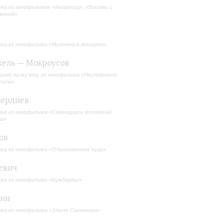
ка из кинофильмов «Амаркорд», «Восемь с
виной»
ка из кинофильма «Мужчина и женщина»
ель — Мокроусов
азия на музыку из кинофильма «Неуловимые
тели»
вердиев
ка из кинофильма «Семнадцать мгновений
ны»
ов
ка из кинофильма «Обыкновенное чудо»
евич
ка из кинофильма «Бумбараш»
пин
ка из кинофильма «Земля Санникова»