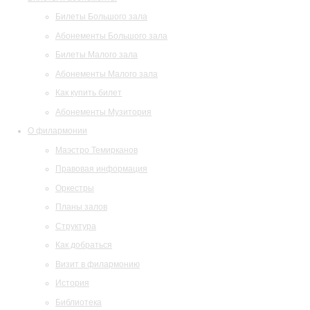
Билеты Большого зала
Абонементы Большого зала
Билеты Малого зала
Абонементы Малого зала
Как купить билет
Абонементы Музитория
О филармонии
Маэстро Темирканов
Правовая информация
Оркестры
Планы залов
Структура
Как добраться
Визит в филармонию
История
Библиотека