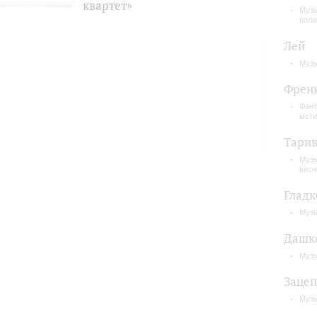
квартет»
Музы
поло
Лей
Музы
Френк
Фант
мсти
Тари
Музы
вес
Гладк
Музы
Дашк
Музы
Заце
Музы