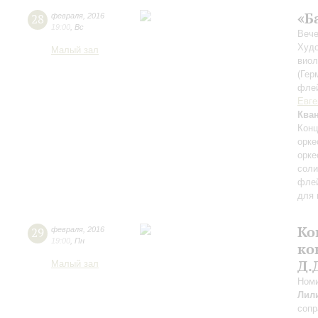
«Б
28
февраля
,
2016
19:00
,
Вс
Вече
Худо
Малый зал
виол
(Гер
флей
Евге
Ква
Конц
орке
орке
соли
флей
для 
Ко
29
февраля
,
2016
19:00
,
Пн
ко
Д.
Малый зал
Номи
Лил
сопр