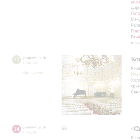
сим
Дири
Петр
Межд
Кар
Пинх
Гай
и ор
Ко
13
февраля
,
2016
19:00
,
Сб
Конц
Малый зал
Иль
Хол
орке
Сан
«С
14
февраля
,
2016
15:00
,
Вс
Конц