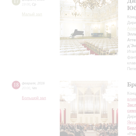
Да
17
19:00
,
Ср
Юб
Малый зал
Конц
Дири
Алек
Элл
Атте
д`Э
Итал
фант
клав
Пете
Бр
18
февраля
,
2016
20:00
,
Чт
Конц
Большой зал
влия
Зас
сим
Дири
Яку
Бер
«Ро