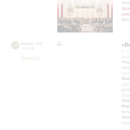
Конц
Зас
сим
Дири
«В
28
февраля
,
2016
14:00
,
Вс
I
дете
Малый зал
Акад
теат
Мил
Фаи
Анат
руко
Мор
Элл
Мар
музы
Орг
госу