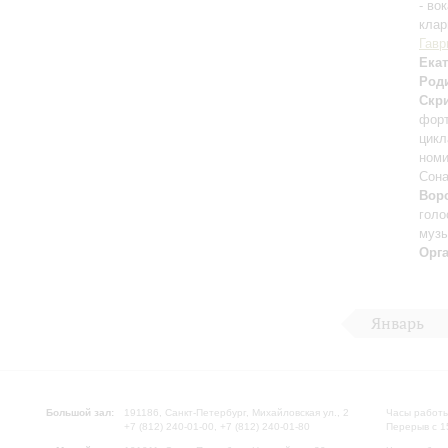
- во
клар
Гавр
Екат
Род
Скр
форт
цикл
номи
Сона
Вор
голо
музы
Орг
Январь
Большой зал:
191186, Санкт-Петербург, Михайловская ул., 2
Часы работы
+7 (812) 240-01-00, +7 (812) 240-01-80
Перерыв с 1