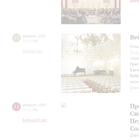
Вал
Ве
11
февраля
,
2016
19:00
,
Чт
Конц
Малый зал
Влад
скри
Гри
Евг
Веб
вио
(1-е
Пр
12
февраля
,
2016
20:00
,
Пт
Си
Пе
Большой зал
Со
Дири