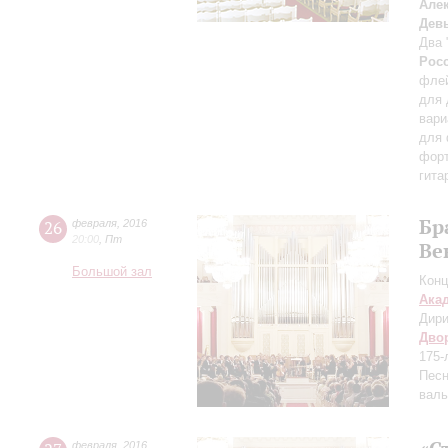
Але
Дев
Два 
Рос
флей
для 
вари
для 
фор
гита
Бр
26
февраля
,
2016
20:00
,
Пт
Ве
Большой зал
Конц
Ака
Дири
Дво
175-
Песн
валь
февраля
,
2016