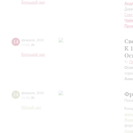
Большой зал
Ака
Дири
Серг
Чай
Про
Св
14
февраля
,
2016
20:00
,
Вс
К 
Ос
Большой зал
П
Оси
хора
Ахм
Фр
14
февраля
,
2016
15:00
,
Вс
Попа
Малый зал
Конц
маль
Жан
фор
Анна