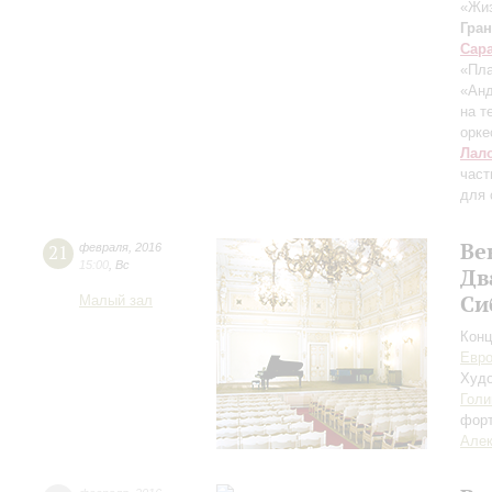
«Жиз
Гра
Сара
«Пла
«Анд
на т
орке
Лал
част
для 
Ве
21
февраля
,
2016
15:00
,
Вс
Дв
Си
Малый зал
Конц
Евр
Худо
Голи
фор
Алек