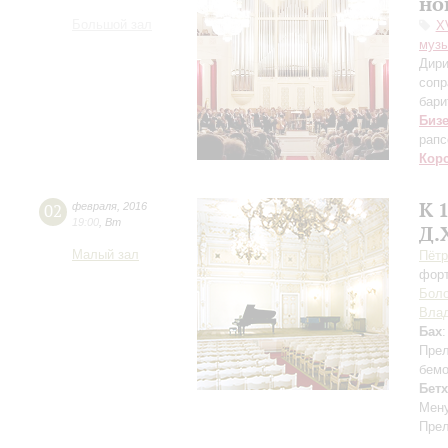
но
Большой зал
X
муз
Дири
сопр
бари
Биз
рапс
Кор
К 
02
февраля
,
2016
19:00
,
Вт
Д.
Малый зал
Пётр
фор
Бол
Влад
Бах
Прел
бемо
Бетх
Мену
Прел