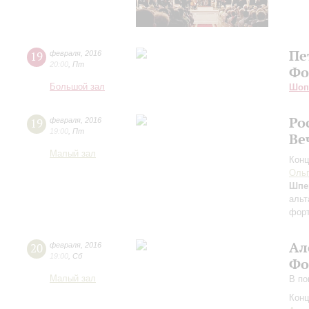
Пе
19
февраля
,
2016
20:00
,
Пт
Фо
Большой зал
Шоп
Ро
19
февраля
,
2016
19:00
,
Пт
Ве
Малый зал
Конц
Ольг
Шпе
альт
фор
Ал
20
февраля
,
2016
19:00
,
Сб
Фо
Малый зал
В по
Конц