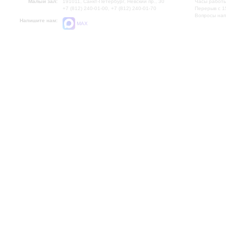
Малый зал:
191011, Санкт-Петербург, Невский пр., 30
Часы работы
+7 (812) 240-01-00, +7 (812) 240-01-70
Перерыв с 1
Вопросы на
Напишите нам:
MAX