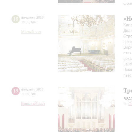
форт
«Н
18
февраля
,
2016
19:00
,
Чт
Кип
Два 
Малый зал
Стр
песе
Вари
стих
вока
Laud
Чако
пье
Тр
19
февраля
,
2016
11:00
,
Пт
че
Большой зал
О