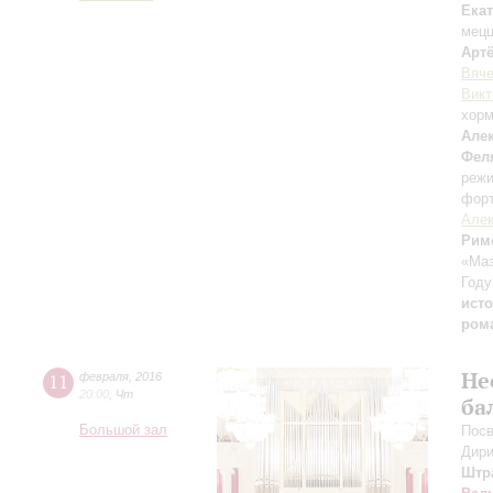
Ека
мецц
Арт
Вяче
Викт
хорм
Але
Фел
режи
фор
Алек
Рим
«Маз
Году
исто
ром
Не
11
февраля
,
2016
20:00
,
Чт
ба
Большой зал
Посв
Дири
Штр