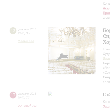
Конц
Ака
Про
форт
Бо
12
февраля
,
2016
19:00
,
Пт
Си
Хо
Малый зал
Конц
Худо
Влад
Бор
«Леб
«Сок
Сви
слов
Га
13
февраля
,
2016
20:00
,
Сб
Конц
Большой зал
Зас