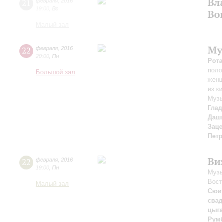
Вл
21
февраля
,
2016
19:00
,
Вс
Во
Малый зал
Му
22
февраля
,
2016
20:00
,
Пн
Рот
поло
Большой зал
жен
из к
Музы
Гла
Даш
Зац
Пет
Ви
22
февраля
,
2016
19:00
,
Пн
Музы
Вост
Малый зал
Сюи
сва
цыга
Рум