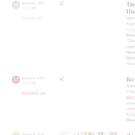
Тв
16
февраля
,
2016
19:00
,
Вт
Ни
Малый зал
Цикл
Худо
Алек
Бет
"Обе
цирю
Нил
Орг
Пете
Ко
17
февраля
,
2016
20:00
,
Ср
Дири
сопр
Большой зал
Шос
орке
симф
Конц
Пес
февраля
,
2016