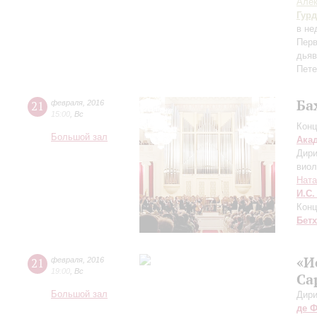
Але
Гур
в не
Перв
дьяв
Пете
Ба
21
февраля
,
2016
15:00
,
Вс
Конц
Большой зал
Ака
Дири
виол
Ната
И.С.
Конц
Бет
«И
21
февраля
,
2016
19:00
,
Вс
Са
Большой зал
Дири
де 