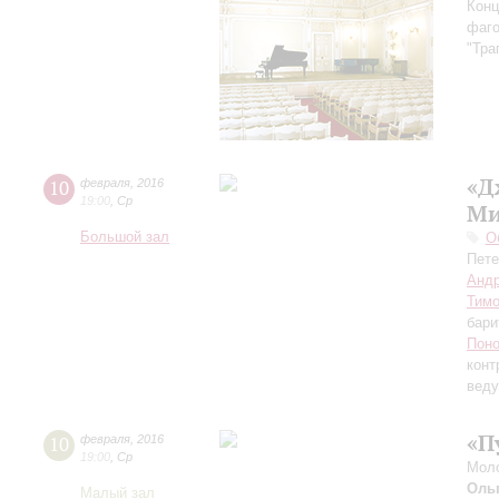
Конц
фаго
"Тра
«Д
10
февраля
,
2016
19:00
,
Ср
Ми
Большой зал
О
Пете
Андр
Тим
бари
Пон
конт
вед
«П
10
февраля
,
2016
19:00
,
Ср
Моло
Оль
Малый зал