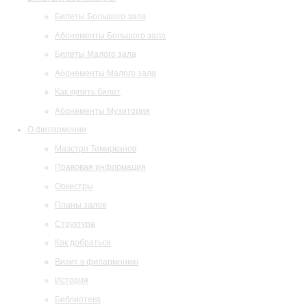
Билеты Большого зала
Абонементы Большого зала
Билеты Малого зала
Абонементы Малого зала
Как купить билет
Абонементы Музитория
О филармонии
Маэстро Темирканов
Правовая информация
Оркестры
Планы залов
Структура
Как добраться
Визит в филармонию
История
Библиотека