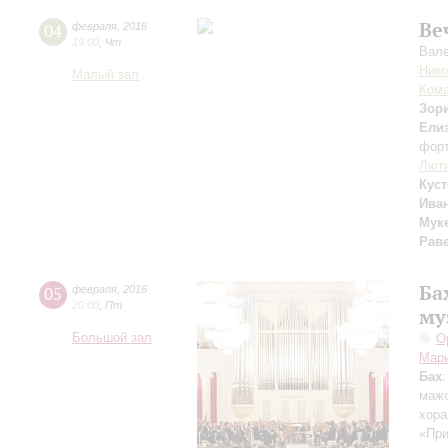
Ве
04
февраля
,
2016
19:00
,
Чт
Вале
Нико
Малый зал
Ком
Зор
Ели
фор
Лют
Кус
Ива
Мук
Рав
Ба
05
февраля
,
2016
20:00
,
Пт
му
Большой зал
О
Мар
Бах
мажо
хора
«При