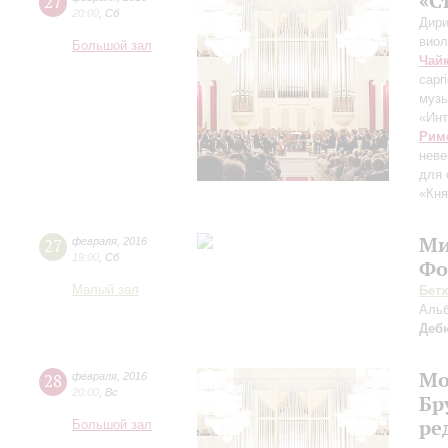
«С
27
20:00
,
Сб
Дири
виол
Большой зал
Чай
capr
музы
«Инт
Рим
неве
для 
«Кня
Ми
27
февраля
,
2016
19:00
,
Сб
Фо
Малый зал
Бет
Аль
Деб
Мо
28
февраля
,
2016
20:00
,
Вс
Бр
ре
Большой зал