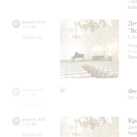
«AB
Кейт
Де
07
февраля
,
2016
15:00
,
Вс
"В
Малый зал
К 40
Конц
Елен
Лучш
Фе
07
февраля
,
2016
19:00
,
Вс
205 
Малый зал
Кр
09
февраля
,
2016
19:00
,
Вт
Дири
Кра
Малый зал