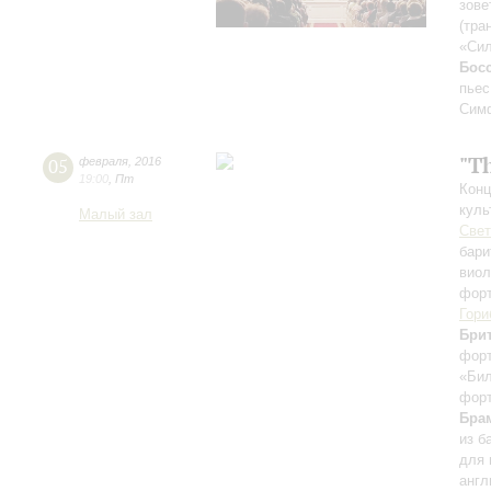
зове
(тра
«Сил
Бос
пьес
Симф
"T
05
февраля
,
2016
19:00
,
Пт
Конц
куль
Малый зал
Све
бари
вио
фор
Гори
Бри
форт
«Бил
форт
Бра
из б
для 
англ