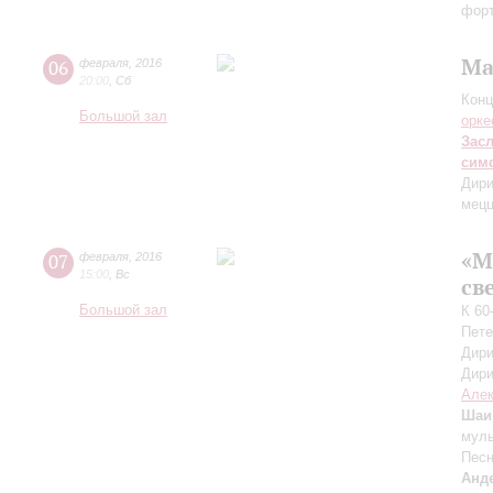
форт
Ма
06
февраля
,
2016
20:00
,
Сб
Конц
Большой зал
орке
Зас
сим
Дири
мецц
«М
07
февраля
,
2016
15:00
,
Вс
св
Большой зал
К 60
Пете
Дири
Дири
Але
Шаи
мул
Песн
Анде