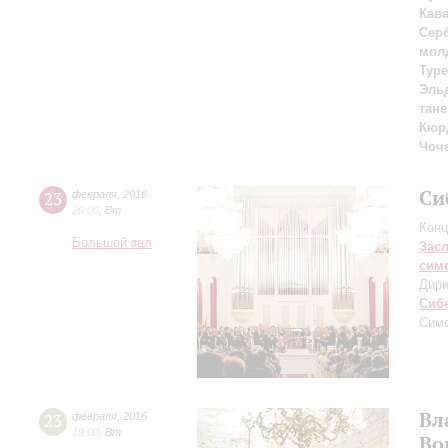
Кав
Серб
молд
Тур
Эль
тане
Кюр
Чоч
Си
23
февраля
,
2016
20:00
,
Вт
Конц
Большой зал
Зас
сим
Дири
Сиб
Сим
Вл
23
февраля
,
2016
19:00
,
Вт
Во