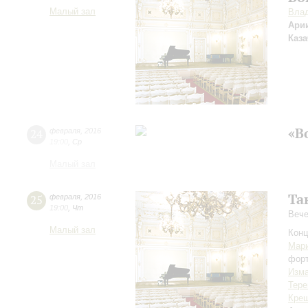
Малый зал
Вла
Ари
Каз
«В
24
февраля
,
2016
19:00
,
Ср
Малый зал
Та
25
февраля
,
2016
19:00
,
Чт
Вече
Малый зал
Конц
Мар
фор
Изм
Тере
Кре