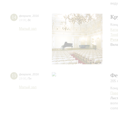
вед
Кр
14
февраля
,
2016
19:00
,
Вс
Конц
Малый зал
Ката
Тро
Рот
Вел
Фе
15
февраля
,
2016
19:00
,
Пн
205 
Малый зал
Конц
Паве
Лис
волх
сол