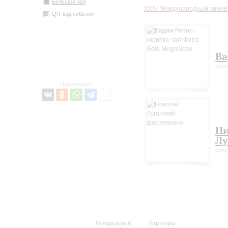
Большой зал
XXIV Международный зимни
QR-код события
Ва
скри
Поделиться:
Н
Лу
фор
Генеральный
Партнеры