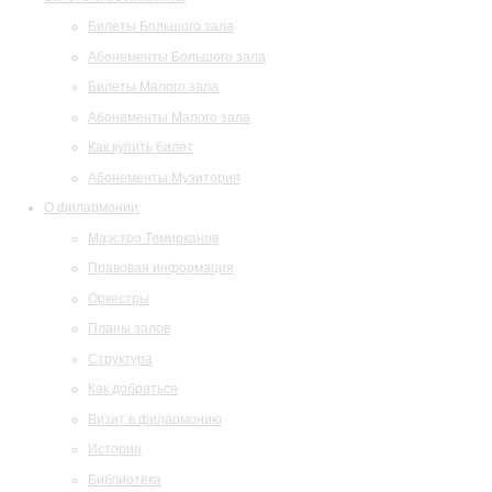
Билеты Большого зала
Абонементы Большого зала
Билеты Малого зала
Абонементы Малого зала
Как купить билет
Абонементы Музитория
О филармонии
Маэстро Темирканов
Правовая информация
Оркестры
Планы залов
Структура
Как добраться
Визит в филармонию
История
Библиотека