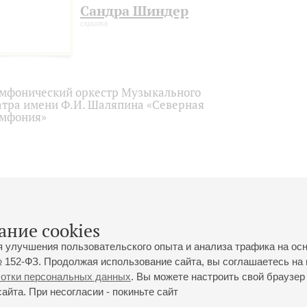
Сандра Шиндер
скрипка
мфонический оркестр Музыкального
атра имени Ф.И. Шаляпина «Северная
мфония»
ание cookies
я улучшения пользовательского опыта и анализа трафика на ос
 152-ФЗ. Продолжая использование сайта, вы соглашаетесь на 
ботки персональных данных
. Вы можете настроить свой браузер 
йта. При несогласии - покиньте сайт