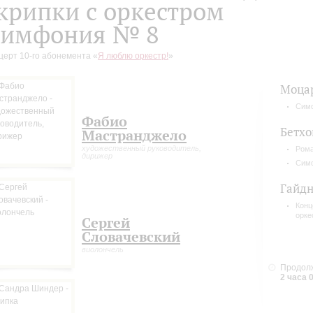
крипки с оркестром
имфония № 8
церт 10-го абонемента «
Я люблю оркестр!
»
Моца
Сим
Фабио
Бетхо
Мастранджело
художественный руководитель,
Рома
дирижер
Сим
Гайд
Конц
орке
Сергей
Словачевский
виолончель
Продолж
2 часа 