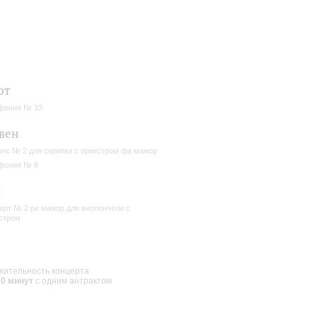
рт
фония № 33
вен
нс № 2 для скрипки с оркестром фа мажор
фония № 8
н
ерт № 2 ре мажор для виолончели с
стром
ительность концерта
00 минут
с одним антрактом