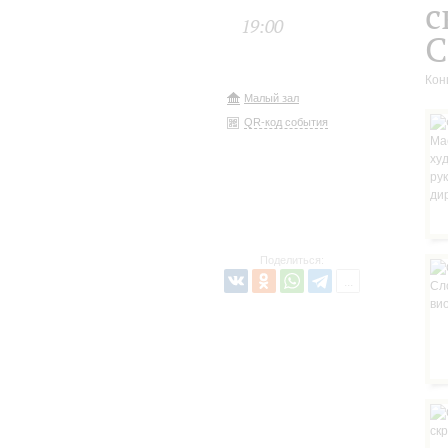
с
19:00
С
Кон
Малый зал
QR-код события
Поделиться: