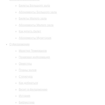
Билеты Большого зала
Абонементы Большого зала
Билеты Малого зала
Абонементы Малого зала
Как купить билет
Абонементы Музитория
О филармонии
Маэстро Темирканов
Правовая информация
Оркестры
Планы залов
Структура
Как добраться
Визит в филармонию
История
Библиотека