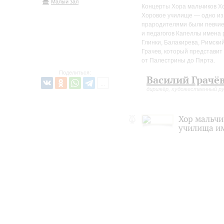
Малый зал
Концерты Хора мальчиков Хо
Хоровое училище — одно из
прародителями были певчие 
и педагогов Капеллы имена 
Глинки, Балакирева, Римски
Грачев, который представит
от Палестрины до Пярта.
Поделиться:
Василий Грачё
дирижёр, художественный р
Хор мальчи
училища им