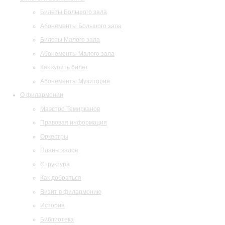
Билеты Большого зала
Абонементы Большого зала
Билеты Малого зала
Абонементы Малого зала
Как купить билет
Абонементы Музитория
О филармонии
Маэстро Темирканов
Правовая информация
Оркестры
Планы залов
Структура
Как добраться
Визит в филармонию
История
Библиотека