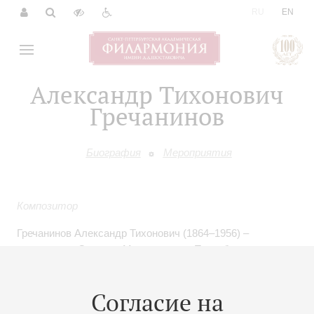
|
RU
EN
Александр Тихонович
Гречанинов
Биография
Мероприятия
Композитор
Гречанинов Александр Тихонович (1864–1956) –
композитор. Окончил Московскую и Петербургскую
консерватории. Автор духовных сочинений, пяти
симфоний, трех опер, музыки к спектаклям Московского
Согласие на
Художественного академического театра. Восторженно
приняв февральскую революцию, Гречанинов пишет