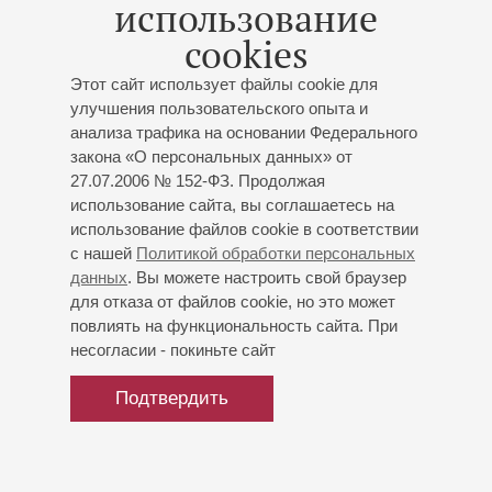
использование
«Гимн новой России» на текст Бальмонта (впоследствии
cookies
«Гимн» стал музыкальной заставкой к передачам
русского вещания «Радио «Свобода»). Однако уже в
Этот сайт использует файлы cookie для
1925 году композитор эмигрировал. Жил в Париже, затем
улучшения пользовательского опыта и
в Нью-Йорке, работал над книгой воспоминаний (вышла
анализа трафика на основании Федерального
в Париже, в 1934), продолжал сочинять и исполняться:
закона «О персональных данных» от
премьерой его экуменической «Вселенской мессы»
27.07.2006 № 152-ФЗ. Продолжая
дирижировал Сергей Кусевицкий, а Пятую симфонию
использование сайта, вы соглашаетесь на
впервые представил в Бостоне Леопольд Стоковский. В
использование файлов cookie в соответствии
Большом зале филармонии Гречанинов выступал лишь
с нашей
Политикой обработки персональных
данных
. Вы можете настроить свой браузер
однажды: 26 ноября 1924 года он по рукописи исполнил
для отказа от файлов cookie, но это может
премьеру своей Третьей симфонии, а также
повлиять на функциональность сайта. При
продирижировал сочинениями Гайдна, Моцарта и
несогласии - покиньте сайт
Бетховена.
Подтвердить