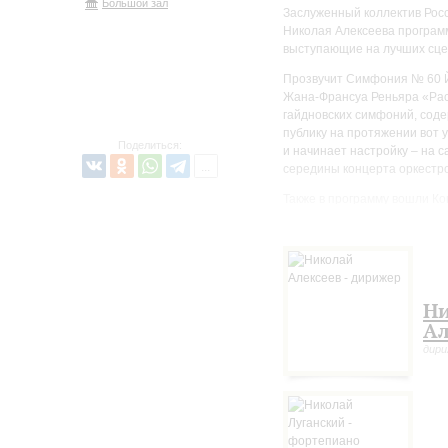
Большой зал
Заслуженный коллектив Росс
Николая Алексеева программ
выступающие на лучших сцен
Прозвучит Симфония № 60 Й
Жана-Франсуа Реньяра «Рас
гайдновских симфоний, содер
публику на протяжении вот 
Поделиться:
и начинает настройку – на с
середины концерта оркестро
Также в программу вошли К
исполнения композитором со
одна из самых лирических и
девушкой между двумя севе
Н
Ал
дир