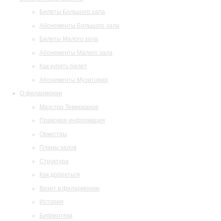
Билеты Большого зала
Абонементы Большого зала
Билеты Малого зала
Абонементы Малого зала
Как купить билет
Абонементы Музитория
О филармонии
Маэстро Темирканов
Правовая информация
Оркестры
Планы залов
Структура
Как добраться
Визит в филармонию
История
Библиотека