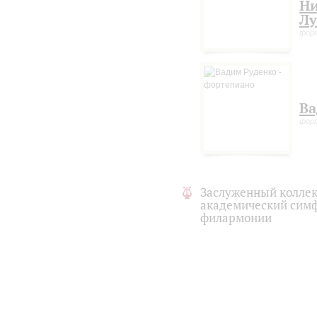
Н
Лу
фор
Ва
фор
Заслуженный коллек
академический симф
филармонии