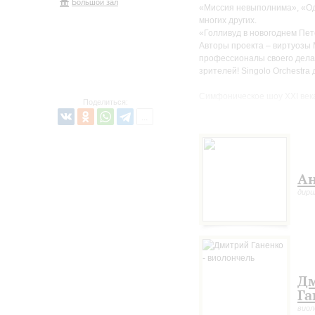
Большой зал
«Миссия невыполнима», «Од
многих других.
«Голливуд в новогоднем Пе
Авторы проекта – виртуозы 
профессионалы своего дела,
зрителей! Singolo Orchestra
Симфоническое шоу XXI века
Поделиться:
концертного зала Петербург
Ан
дир
Д
Га
виол