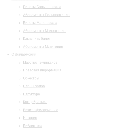
Билеты Большого зала
Абонементы Большого зала
Билеты Малого зала
Абонементы Малого зала
Как купить билет
Абонементы Музитория
О филармонии
Маэстро Темирканов
Правовая информация
Оркестры
Планы залов
Структура
Как добраться
Визит в филармонию
История
Библиотека