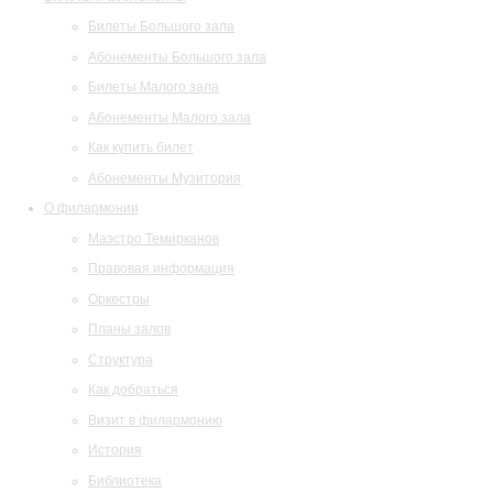
Билеты Большого зала
Абонементы Большого зала
Билеты Малого зала
Абонементы Малого зала
Как купить билет
Абонементы Музитория
О филармонии
Маэстро Темирканов
Правовая информация
Оркестры
Планы залов
Структура
Как добраться
Визит в филармонию
История
Библиотека