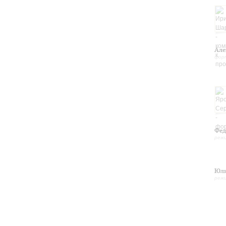
Але
фор
Фед
реж
Юли
реж