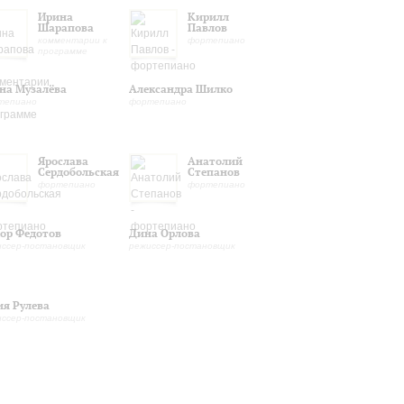
Ирина
Кирилл
Шарапова
Павлов
комментарии к
фортепиано
программе
на Музалёва
Александра Шилко
тепиано
фортепиано
Ярослава
Анатолий
Сердобольская
Степанов
фортепиано
фортепиано
ор Федотов
Дина Орлова
иссер-постановщик
режиссер-постановщик
я Рулева
иссер-постановщик