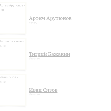
Артем Арутюнов
тенор
Тигрий Бажакин
баритон
Иван Сизов
баритон