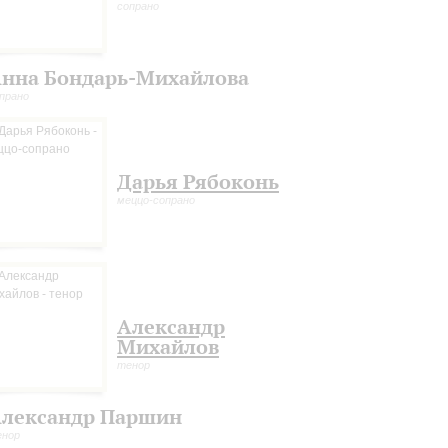
сопрано
нна Бондарь-Михайлова
прано
Дарья Рябоконь
меццо-сопрано
Александр
Михайлов
тенор
лександр Паршин
енор