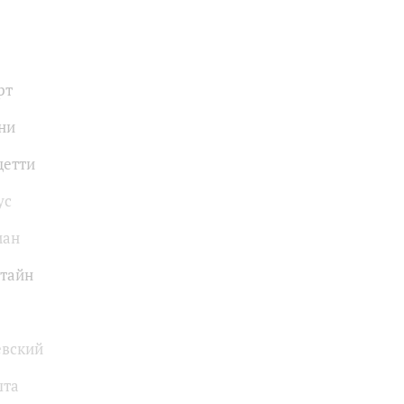
рт
ни
цетти
ус
ман
тайн
евский
шта