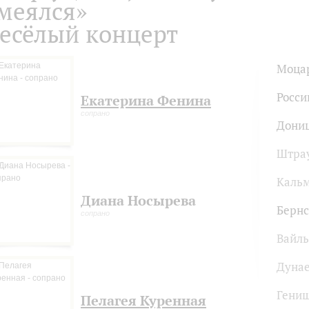
меялся»
есёлый концерт
Моца
Росси
Екатерина Фенина
сопрано
Дони
Штра
Каль
Диана Носырева
Бернс
сопрано
Вайль
Дуна
Гени
Пелагея Куренная