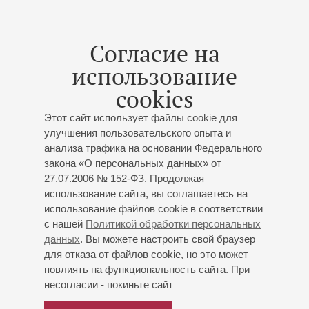
Онегин» П.Чайковского), Ивана-Королевича («Кащей
Бессмертный» Н.Римского-Корсакова), Грязного
(«Царская невеста» Н.Римского-Корсакова) и Энея
Согласие на
(«Дидона и Эней» Г.Пёрселла).
использование
Лауреат международных конкурсов, среди которых
Международный конкурс оперных певцов им.
cookies
Н.П.Охотникова (Санкт-Петербург, 2019; III премия) и
Этот сайт использует файлы cookie для
Международный конкурс камерного пения им. Георгия
улучшения пользовательского опыта и
Свиридова (Курск, 2022; II премия).
анализа трафика на основании Федерального
В 2023 году участвовал в гала-концерте по случаю
закона «О персональных данных» от
открытия музея-усадьбы «Монрепо», выступил с
27.07.2006 № 152-ФЗ. Продолжая
сольной программой на XXIII Международном
использование сайта, вы соглашаетесь на
театральном фестивале «Мелиховская весна» в музее-
использование файлов cookie в соответствии
усадьбе А.П.Чехова «Мелихово». Постоянный участник
с нашей
Политикой обработки персональных
Международного фестиваля «Три века классического
данных
. Вы можете настроить свой браузер
романса», музыкально-поэтического фестиваля «В
для отказа от файлов cookie, но это может
сторону Выборга» и многих других.
повлиять на функциональность сайта. При
Выступает на концертных площадках Санкт-Петербурга
несогласии - покиньте сайт
и Москвы.