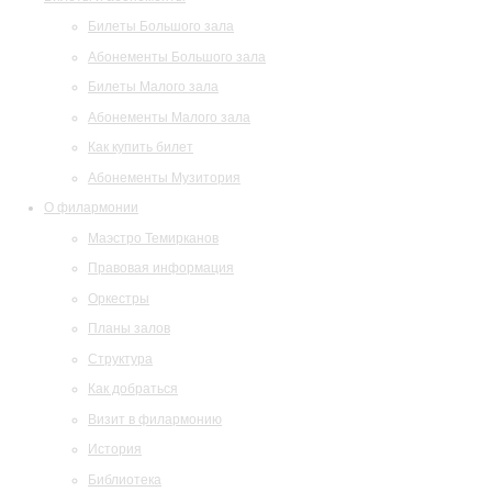
Билеты Большого зала
Абонементы Большого зала
Билеты Малого зала
Абонементы Малого зала
Как купить билет
Абонементы Музитория
О филармонии
Маэстро Темирканов
Правовая информация
Оркестры
Планы залов
Структура
Как добраться
Визит в филармонию
История
Библиотека