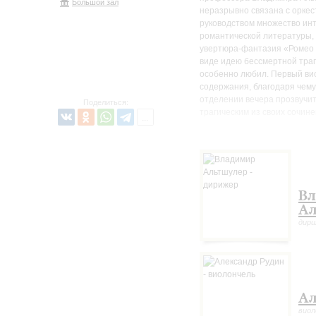
Большой зал
неразрывно связана с оркест
руководством множество ин
романтической литературы,
увертюра-фантазия «Ромео 
виде идею бессмертной траг
особенно любил. Первый ви
содержания, благодаря чему
отделении вечера прозвучи
Поделиться:
трагическим из своих сочин
мыслей». В концерте примет
Александр Рудин.
В
Ал
дир
Ал
виол