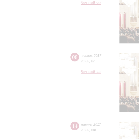
Большой зал
08
января
,
2017
20:00
,
Вс
Большой зал
14
марта
,
2017
20:00
,
Вт