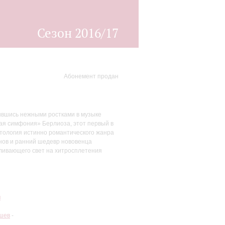
Сезон 2016/17
Абонемент продан
бившись нежными ростками в музыке
кая симфония» Берлиоза, этот первый в
тология истинно романтического жанра
инов и ранний шедевр нововенца
оливающего свет на хитросплетения
й
шев
-