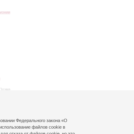
монии
й
«Поэма
ом на
новании Федерального закона «О
использование файлов cookie в
для отказа от файлов cookie, но это