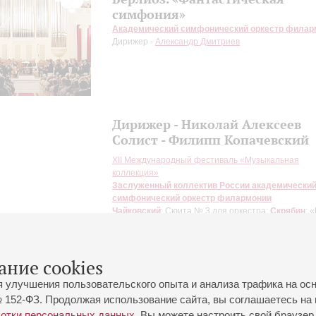
симфония»
Академический симфонический оркестр филар
Дирижер -
Александр Дмитриев
Дирижер - Николай Алексеев
Солист - Филипп Копачевский
XII Международный фестиваль «Музыкальная
коллекция»
Заслуженный коллектив России академически
симфонический оркестр филармонии
Чайковский
: Сюита № 3 для оркестра;
Скрябин
: 
экстаза»;
Рахманинов - Варенберг
: «Ромео и
Джульетта», фантазия для фортепиано с оркестр
основе Симфонии № 1
ание cookies
я улучшения пользовательского опыта и анализа трафика на ос
 152-ФЗ. Продолжая использование сайта, вы соглашаетесь на 
ботки персональных данных
. Вы можете настроить свой браузер 