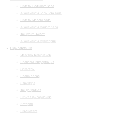
Билеты Большого зала
Абонементы Большого зала
Билеты Малого зала
Абонементы Малого зала
Как купить билет
Абонементы Музитория
О филармонии
Маэстро Темирканов
Правовая информация
Оркестры
Планы залов
Структура
Как добраться
Визит в филармонию
История
Библиотека