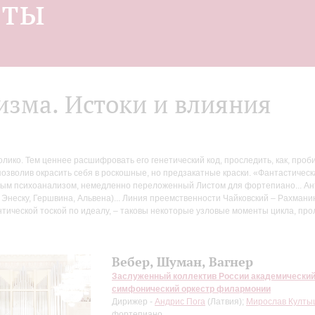
нты
изма. Истоки и влияния
лико. Тем ценнее расшифровать его генетический код, проследить, как, про
позволив окрасить себя в роскошные, но предзакатные краски. «Фантастичес
ым психоанализом, немедленно переложенный Листом для фортепиано... Ан
– Энеску, Гершвина, Альвена)... Линия преемственности Чайковский – Рахман
ической тоской по идеалу, – таковы некоторые узловые моменты цикла, пр
Вебер, Шуман, Вагнер
Заслуженный коллектив России академически
симфонический оркестр филармонии
Дирижер -
Андрис Пога
(Латвия);
Мирослав Култы
фортепиано