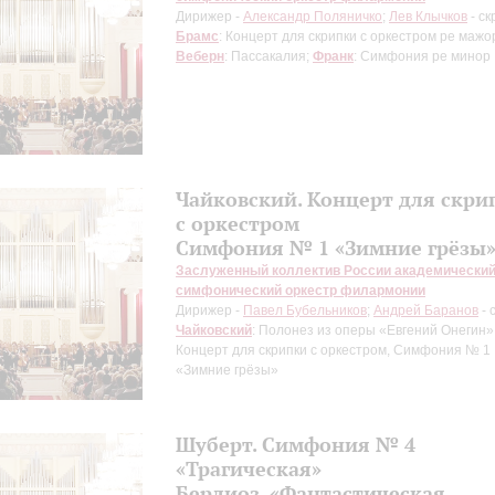
Дирижер -
Александр Поляничко
;
Лев Клычков
- ск
Брамс
: Концерт для скрипки с оркестром ре мажо
Веберн
: Пассакалия;
Франк
: Симфония ре минор
Чайковский. Концерт для скри
с оркестром
Симфония № 1 «Зимние грёзы
Заслуженный коллектив России академически
симфонический оркестр филармонии
Дирижер -
Павел Бубельников
;
Андрей Баранов
- 
Чайковский
: Полонез из оперы «Евгений Онегин»
Концерт для скрипки с оркестром, Симфония № 1
«Зимние грёзы»
Шуберт. Симфония № 4
«Трагическая»
Берлиоз. «Фантастическая