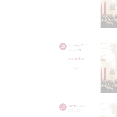
28
октября
,
2016
20:00
,
Пт
Большой зал
19
ноября
,
2016
20:00
,
Сб