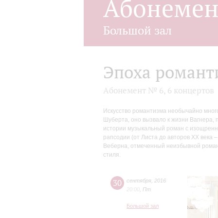
Абонеме
Большой зал
Эпоха романт
Абонемент № 6, 6 концертов
Искусство романтизма необычайно много
Шуберта, оно вызвало к жизни Вагнера, 
истории музыкальный роман с изощренн
рапсодии (от Листа до авторов XX века 
Веберна, отмеченный неизбывной романт
стиля.
30
сентября
,
2016
20:00
,
Пт
Большой зал