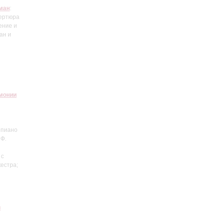
ман
:
вертюра
ение и
ан и
монии
епиано
 Ф.
 с
кестра;
й