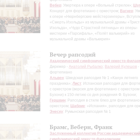
Вебер
: Увертюра к опере «Вольный стрелок»;
Шу
Концерт для фортепиано с оркестром;
Вагнер
: У
к опере «Нюрнбергские мейстерзингеры», Вступл
«Смерть Изольды» из музыкальной драмы «Трист
Изольда», «Чудо Страстной пятницы» из оперы-
мистерии «Парсифаль», «Полёт валькирий» из
музыкальной драмы «Валькирия»
Вечер рапсодий
Академический симфонический оркестр филар
Дирижер -
Анатолий Рыбалко
;
Валерий Кулешов
-
фортепиано
Альвен
: Шведская рапсодия № 1 «Канун летнего
праздника»;
Лист
: Испанская рапсодия для форт
с оркестром
(версия для фортепиано с оркестром
Бузони) к 150-летию со дня рождения Ф. Бузони
;
Гершвин
: Рапсодия в стиле блюз для фортепиано
оркестром;
Шабрие
: «Испания», рапсодия для ор
Энеску
: Румынская рапсодия № 1
Брамс, Веберн, Франк
Заслуженный коллектив России академически
симфонический оркестр филармонии