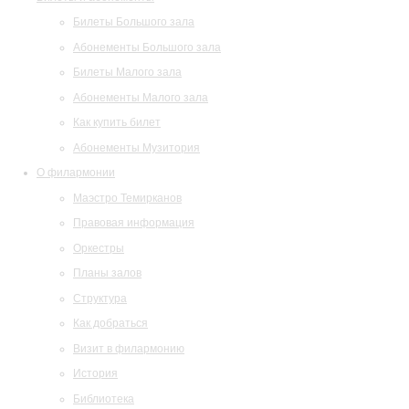
Билеты Большого зала
Абонементы Большого зала
Билеты Малого зала
Абонементы Малого зала
Как купить билет
Абонементы Музитория
О филармонии
Маэстро Темирканов
Правовая информация
Оркестры
Планы залов
Структура
Как добраться
Визит в филармонию
История
Библиотека