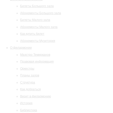
Билеты Большого зала
Абонементы Большого зала
Билеты Малого зала
Абонементы Малого зала
Как купить билет
Абонементы Музитория
О филармонии
Маэстро Темирканов
Правовая информация
Оркестры
Планы залов
Структура
Как добраться
Визит в филармонию
История
Библиотека