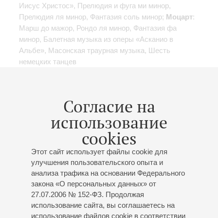
Иисус Христос», Прелюдия и фуга ми минор,
Прелюдия ля минор, Фантазия соль минор;
Моцарт
:
Марш до мажор, Рондо ля минор, Фантазия фа
минор, Балетная музыка из оперы «Асканио в
Альбе», Масонская траурная музыка, Шесть
немецких танцев
Согласие на
использование
20
ноября
,
2015
20:00
,
Пт
cookies
Большой зал
«Бах и органная культура
Этот сайт использует файлы cookie для
улучшения пользовательского опыта и
Австрии»
анализа трафика на основании Федерального
Органисты европейских соборов
закона «О персональных данных» от
Органный вечер
27.07.2006 № 152-ФЗ. Продолжая
Бернард Гфререр
(Австрия) - орган
использование сайта, вы соглашаетесь на
И.С. Бах
: Фантазия соль мажор, BWV 572,
использование файлов cookie в соответствии