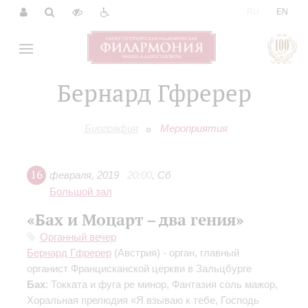
|
RU
EN
Бернард Гфререр
Биография
Мероприятия
16
февраля
,
2019
20:00
,
Сб
Большой зал
«Бах и Моцарт – два гения»
Органный вечер
Бернард Гфререр
(Австрия) - орган, главный
органист Францисканской церкви в Зальцбурге
Бах
: Токката и фуга ре минор, Фантазия соль мажор,
Хоральная прелюдия «Я взываю к тебе, Господь