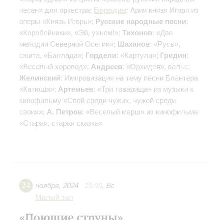
песен» для оркестра;
Бородин
: Ария князя Игоря из
оперы «Князь Игорь»;
Русские народные песни
:
«Коробейники», «Эй, ухнем!»;
Тихонов
: «Две
мелодии Северной Осетии»;
Шаханов
: «Русь»,
сюита, «Баллада»;
Гордели
: «Картули»;
Гридин
:
«Веселый хоровод»;
Андреев
: «Орхидея», вальс;
Желинский
: Импровизация на тему песни Блантера
«Катюша»;
Артемьев
: «Три товарища» из музыки к
кинофильму «Свой среди чужих, чужой среди
своих»;
А. Петров
: «Веселый марш» из кинофильма
«Старая, старая сказка»
24
ноября
,
2024
15:00
,
Вс
Малый зал
«Поющие струны»