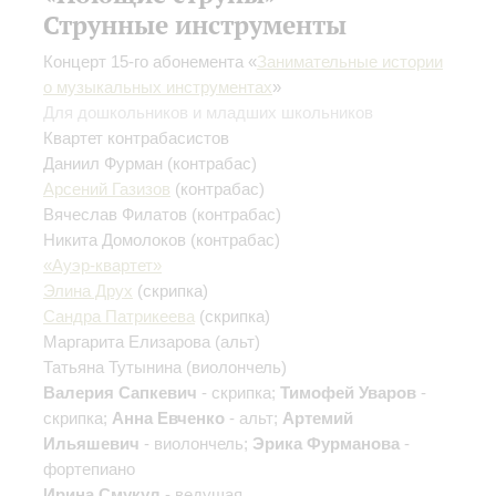
Струнные инструменты
Концерт 15-го абонемента «
Занимательные истории
о музыкальных инструментах
»
Для дошкольников и младших школьников
Квартет контрабасистов
Даниил Фурман
(контрабас)
Арсений Газизов
(контрабас)
Вячеслав Филатов
(контрабас)
Никита Домолоков
(контрабас)
«Ауэр-квартет»
Элина Друх
(скрипка)
Сандра Патрикеева
(скрипка)
Маргарита Елизарова
(альт)
Татьяна Тутынина
(виолончель)
Валерия Сапкевич
- скрипка;
Тимофей Уваров
-
скрипка;
Анна Евченко
- альт;
Артемий
Ильяшевич
- виолончель;
Эрика Фурманова
-
фортепиано
Ирина Смукул
- ведущая