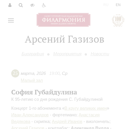
|
RU
EN
Арсений Газизов
Биография
Мероприятия
Новости
25
марта
,
2026
19:00
,
Ср
Малый зал
София Губайдулина
К 95-летию со дня рождения С. Губайдулиной
Концерт 1-го абонемента «
В кругу великих имен
»
Иван Александров
- фортепиано;
Анастасия
Ведякова
- скрипка;
Андрей Иванов
- виолончель;
Арсений Газизов
- контрабас;
Александр Вулла
-