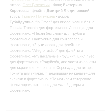
гитара;
Олег Гулевский
- баян;
Екатерина
Коротеева
- флейта;
Дмитрий Людиновский
-
труба;
Татьяна Потёмкина
- домра
Губайдулина
: “In Croce” для виолончели и баяна,
Toccata-Troncata для фортепиано, Инвенция для
фортепиано, «Песня без слов» для трубы и
фортепиано, Пантомима для контрабаса и
фортепиано, «Звуки леса» для флейты и
фортепиано, "Allegro rustico" для флейты и
фортепиано, «Музыкальные игрушки», цикл пьес
для фортепиано, «Радуйся!», две части из сонаты
для скрипки и виолончели, Серенада для гитары,
Токката для гитары, «Танцовщица на канате» для
скрипки и фортепиано, «По мотивам татарского
фольклора», пять пьес для малой домры и
фортепиано