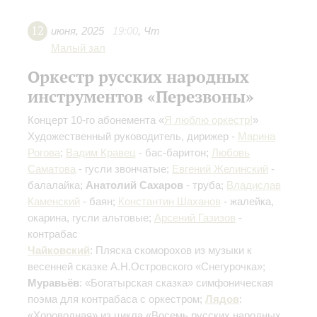
12
июня
,
2025
19:00
,
Чт
Малый зал
Оркестр русских народных
инструментов «Перезвоны»
Концерт 10-го абонемента «
Я люблю оркестр!
»
Художественный руководитель, дирижер -
Марина
Рогова
;
Вадим Кравец
- бас-баритон;
Любовь
Саматова
- гусли звончатые;
Евгений Желинский
-
балалайка;
Анатолий Сахаров
- труба;
Владислав
Каменский
- баян;
Константин Шаханов
- жалейка,
окарина, гусли альтовые;
Арсений Газизов
-
контрабас
Чайковский
: Пляска скоморохов из музыки к
весенней сказке А.Н.Островского «Снегурочка»;
Муравьёв
: «Богатырская сказка» симфоническая
поэма для контрабаса с оркестром;
Лядов
:
«Хороводная» из цикла «Восемь русских народных