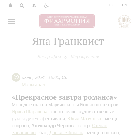
|
RU
EN
Яна Гранквист
Биография
Мероприятия
29
июня
,
2024
19:00
,
Сб
Малый зал
«Прекрасное завтра романса»
Молодые голоса Мариинского и Большого театров
Ирина Шарапова
- фортепиано, художественный
руководитель фестиваля;
Юлия Мазурова
- меццо-
сопрано;
Александр Чернов
- тенор;
Степан
Завалишин
- бас;
Дарья Рябоконь
- меццо-сопрано;