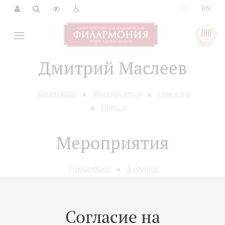
|
RU
EN
Дмитрий Маслеев
Биография
Мероприятия
Новости
Пресса
Мероприятия
Прошедшие
Будущие
19
февраля
,
2027
20:00
,
Пт
Согласие на
Большой зал