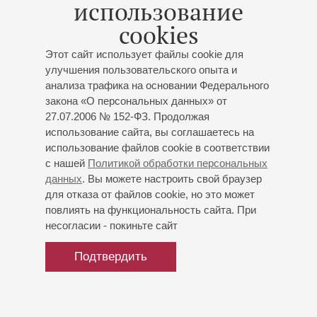
использование
Бетховен. Симфония № 5
cookies
Дирижёр – Дмитрий Юровский
Этот сайт использует файлы cookie для
Концерт 2-го абонемента «
Бетховен. Два века
улучшения пользовательского опыта и
бессмертия
»
анализа трафика на основании Федерального
Заслуженный коллектив России академический
закона «О персональных данных» от
симфонический оркестр филармонии
27.07.2006 № 152-ФЗ. Продолжая
Дирижёр -
Дмитрий Юровский
;
Дмитрий Маслеев
-
использование сайта, вы соглашаетесь на
фортепиано
использование файлов cookie в соответствии
Бетховен
: «Кориолан», увертюра к трагедии
с нашей
Политикой обработки персональных
Г.И.Коллина, Концерт № 3 для фортепиано с
данных
. Вы можете настроить свой браузер
оркестром, Симфония № 5
для отказа от файлов cookie, но это может
повлиять на функциональность сайта. При
несогласии - покиньте сайт
Купить билет
900 — 2500 р.
Подтвердить