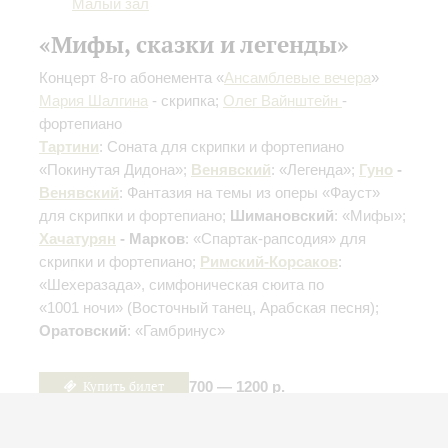
Малый зал
«Мифы, сказки и легенды»
Концерт 8-го абонемента «
Ансамблевые вечера
»
Мария Шалгина
- скрипка;
Олег Вайнштейн
-
фортепиано
Тартини
: Соната для скрипки и фортепиано
«Покинутая Дидона»;
Венявский
: «Легенда»;
Гуно
-
Венявский
: Фантазия на темы из оперы «Фауст»
для скрипки и фортепиано;
Шимановский
: «Мифы»;
Хачатурян
- Марков
: «Спартак-рапсодия» для
скрипки и фортепиано;
Римский-Корсаков
:
«Шехеразада», симфоническая сюита по
«1001 ночи»
(Восточный танец, Арабская песня)
;
Оратовский
: «Гамбринус»
Купить билет
700 — 1200 р.