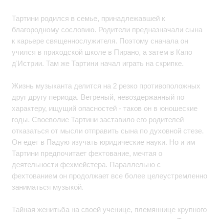
Тартини родился в семье, принадлежавшей к
благородному сословию. Родители предназначали сына
к карьере священнослужителя. Поэтому сначала он
учился в приходской школе в Пирано, а затем в Капо
д'Истрии. Там же Тартини начал играть на скрипке.
Жизнь музыканта делится на 2 резко противоположных
друг другу периода. Ветреный, невоздержанный по
характеру, ищущий опасностей - таков он в юношеские
годы. Своеволие Тартини заставило его родителей
отказаться от мысли отправить сына по духовной стезе.
Он едет в Падую изучать юридические науки. Но и им
Тартини предпочитает фехтование, мечтая о
деятельности фехмейстера. Параллельно с
фехтованием он продолжает все более целеустремленно
заниматься музыкой.
Тайная женитьба на своей ученице, племяннице крупного