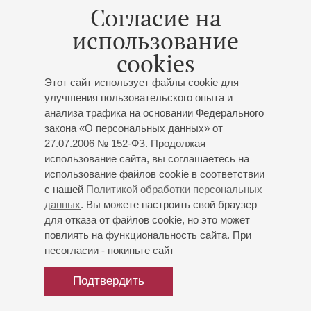
Согласие на
19
ноября
,
2026
19:00
,
Чт
использование
Малый зал
cookies
Камерный оркестр
Этот сайт использует файлы cookie для
Концерт 10-го абонемента «
Я люблю оркестр!
»
улучшения пользовательского опыта и
Художественный руководитель, скрипка -
Григорий
анализа трафика на основании Федерального
Тадтаев
закона «О персональных данных» от
И.С. Бах
: Концерт ля минор для скрипки с
27.07.2006 № 152-ФЗ. Продолжая
оркестром, Концерт для скрипки, гобоя, струнных и
использование сайта, вы соглашаетесь на
бассо континуо до минор
(переложение для скрипки
использование файлов cookie в соответствии
с нашей
Политикой обработки персональных
и камерного оркестра)
;
Тартини
: Соната для скрипки
данных
. Вы можете настроить свой браузер
и фортепиано соль минор («Дьявольские трели»)
для отказа от файлов cookie, но это может
(переложение для скрипки с оркестром Ф.
повлиять на функциональность сайта. При
Крейслера)
;
Моцарт
: Рондо для скрипки и камерного
несогласии - покиньте сайт
оркестра до мажор, «Маленькая ночная серенада»
Подтвердить
Купить билет
700 — 1200 р.