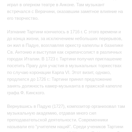
играл в оперном театре в Анконе. Там музыкант
встречался с Верачини, оказавшим заметное влияние на
его творчество.
Изгнание Тартини кончилось в 1716 г. С этого времени и
до конца жизни, за исключением небольших перерывов,
он жил в Падуе, возглавляя оркестр капеллы в базилике
Св. Антонио и выступая как скрипачсолист в различных
городах Италии. В 1723 г. Тартини получил приглашение
посетить Прагу для участия в музыкальных торжествах
по случаю коронации Карла VI. Этот визит, однако,
продлился до 1726 г.: Тартини принял предложение
занять должность камер-музыканта в пражской капелле
графа Ф. Кинского.
Вернувшись в Падую (1727), композитор организовал там
музыкальную академию, отдавая много сил
преподавательской деятельности. Современники
называли его "учителем наций". Среди учеников Тартини