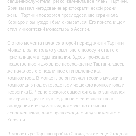
священнослужителя, резко изменила все планы Тартини.
Брак вызвал негодование аристократической родни
жены, Тартини подвергся преследованию кардинала
Корнаро и вынужден был скрываться. Его пристанищем
стал миноритский монастырь в Ассизи.
С этого момента начался второй период жизни Тартини.
Монастырь не только укрыл юного повесу и стал его
пристанищем в годы изгнания. Здесь произошло
нравственное и духовное перерождение Тартини, здесь
же началось его подлинное становление как
композитора. В монастыре он изучал теорию музыки и
композицию под руководством чешского композитора и
теоретика Б. Черногорского; самостоятельно занимался
на скрипке, достигнув подлинного совершенства в
овладении инструментом, которое, по отзывам
современников, даже превосходило игру знаменитого
Корелли.
В монастыре Тартини пробыл 2 года, затем еще 2 года он