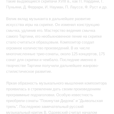
такие выдающиеся скрипачи XVIII в., как П. Нардини, Г.
Пуньяни, Д. Феррари, И. Науман, П. Лауссе, Ф. Руст и др.
Велик вклад музыканта в дальнейшее развитие
искусства игры на скрипке. Он изменил конструкцию
смычка, удлинив его. Мастерство ведения смычка
самого Тартини, его необыкновенное пение на скрипке
стало считаться образцовым. Композитор создал
огромное количество произведений. В их числе
многочисленные трио-сонаты, около 125 концертов, 175
сонат для скрипки и чембало. Последние именно в
творчестве Тартини получили дальнейшее жанрово-
стилистическое развитие.
Яркая образность музыкального мышления композитора
проявилась в стремлении дать своим произведениям
программные подзаголовки. Особую известность
приобрели сонаты "Покинутая Дидона" и "Дьявольская
трель". Последнюю замечательный русский
музыкальный критик В. Одоевский считал началом