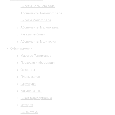
Билеты Большого зала
Абонементы Большого зала
Билеты Малого зала
Абонементы Малого зала
Как купить билет
Абонементы Музитория
О филармонии
Маэстро Темирканов
Правовая информация
Оркестры
Планы залов
Структура
Как добраться
Визит в филармонию
История
Библиотека