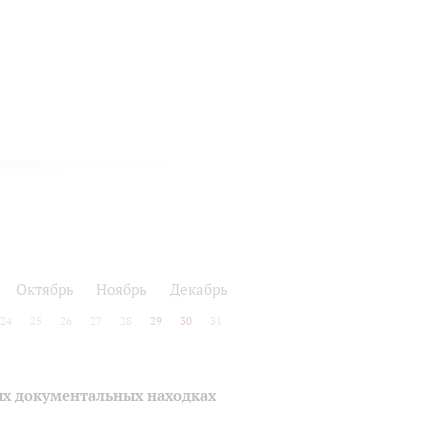
ь
Октябрь
Ноябрь
Декабрь
24
25
26
27
28
29
30
31
ых документальных находках