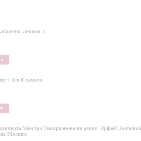
ушателю. Лекция 1
ти
тре | Лев Клычков
ти
концерта Маэстро Темирканова на радио "Орфей". Большой
ии (Москва)