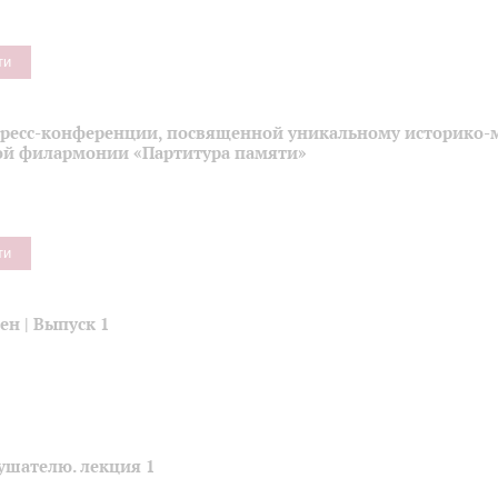
ти
пресс-конференции, посвященной уникальному историко-
ой филармонии «Партитура памяти»
ти
н | Выпуск 1
ушателю. лекция 1