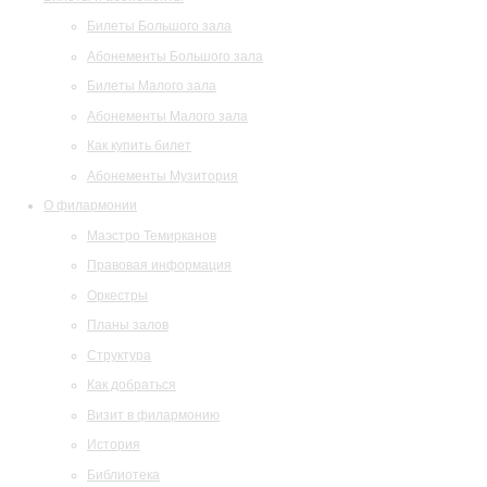
Билеты Большого зала
Абонементы Большого зала
Билеты Малого зала
Абонементы Малого зала
Как купить билет
Абонементы Музитория
О филармонии
Маэстро Темирканов
Правовая информация
Оркестры
Планы залов
Структура
Как добраться
Визит в филармонию
История
Библиотека