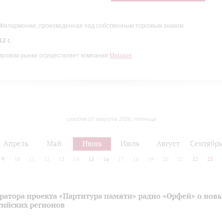
 Филармонии, произведенная под собственным торговым знаком.
2 г.
ировом рынке осуществляет компания
Мираре
.
сегодня 07 августа 2026, пятница
Апрель
Май
Июнь
Июль
Август
Сентябр
9
10
11
12
13
14
15
16
17
18
19
20
21
22
23
ратора проекта «Партитура памяти» радио «Орфей» о нов
сийских регионов