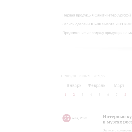
Первая продукция Санкт-Петербургской
Записи сделаны в БЗФ в марте
2011 и 201
Продвижение и продажу продукции на м
2019/20
2020/21
2021/22
Январь
Февраль
Март
1
2
3
4
5
6
7
8
Интервью ку
23
мая
,
2022
в музеях рос
Запись с концерта