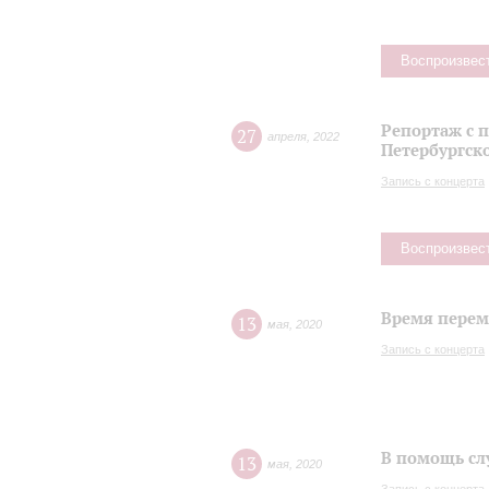
Воспроизвес
Репортаж с 
27
апреля
,
2022
Петербургск
Запись с концерта
Воспроизвес
Время переме
13
мая
,
2020
Запись с концерта
В помощь сл
13
мая
,
2020