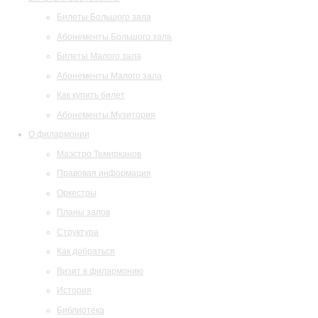
Билеты Большого зала
Абонементы Большого зала
Билеты Малого зала
Абонементы Малого зала
Как купить билет
Абонементы Музитория
О филармонии
Маэстро Темирканов
Правовая информация
Оркестры
Планы залов
Структура
Как добраться
Визит в филармонию
История
Библиотека