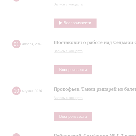
Запись с концерта
Воспроизвести
Шостакович о работе над Седьмой
01
апреля
,
2016
Запись с концерта
Воспроизвести
Прокофьев. Танец рыцарей из балет
10
марта
,
2016
Запись с концерта
Воспроизвести
Чайковский. Симфония № 5, 3 част