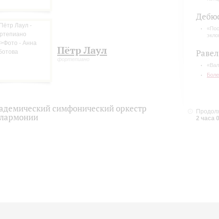
еографов на создание все новых постановок.
Дебю
«Пос
экло
Пётр Лаул
Равел
фортепиано
«Вал
Боле
адемический симфонический оркестр
Продолж
лармонии
2 часа 