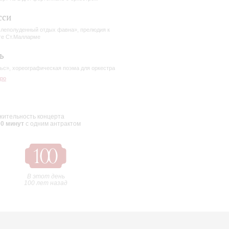
сси
леполуденный отдых фавна», прелюдия к
ге Ст.Малларме
ь
ьс», хореографическая поэма для оркестра
ро
ительность концерта
00 минут
с одним антрактом
В этот день
100 лет назад