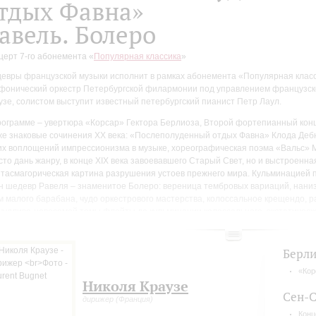
тдых Фавна»
авель. Болеро
церт 7-го абонемента «
Популярная классика
»
евры французской музыки исполнит в рамках абонемента «Популярная клас
фонический оркестр Петербургской филармонии под управлением французск
узе, солистом выступит известный петербургский пианист Петр Лаул.
рограмме – увертюра «Корсар» Гектора Берлиоза, Второй фортепианный кон
же знаковые сочинения XX века: «Послеполуденный отдых Фавна» Клода Деб
их воплощений импрессионизма в музыке, хореографическая поэма «Вальс» 
сто дань жанру, в конце XIX века завоевавшего Старый Свет, но и выстроенна
тасмагорическая картина разрушения устоев прежнего мира. Кульминацией 
н шедевр Равеля – знаменитое Болеро: вереница тембровых вариаций, нан
м малого барабана, чудо оркестрового мастерства, колоссальное крещендо, 
чудливо-невесомой темы флейты до кульминации колоссального, экстатическо
олеро вполне можно отнести высказывание Римского-Корсакова о его «Испан
сто удачно оркестрованная пьеса <...>, но произведение, в котором оркест
Берли
ностью».
«Кор
мьера Болеро состоялась в 1928 году на сцене Гранд-опера, где труппа Иды
Николя Краузе
ет в хореографии Брониславы Нижинской – успех был оглушительным, и с тех
Сен-С
дирижер (Франция)
тъемлемой частью репертуара как симфонических оркестров, так и балетных
Конц