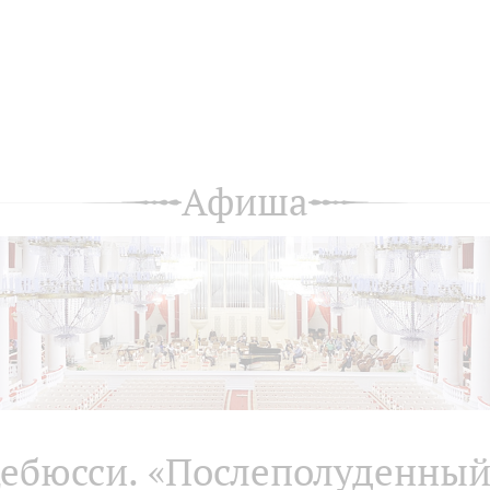
Афиша
ебюсси. «Послеполуденны