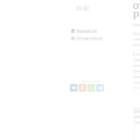
о
20:00
Р
Кон
Большой зал
Шед
QR-код события
сим
Кра
В п
так
ярк
про
фан
Поделиться:
оди
рит
при
К Б
про
сущ
Пре
бал
нео