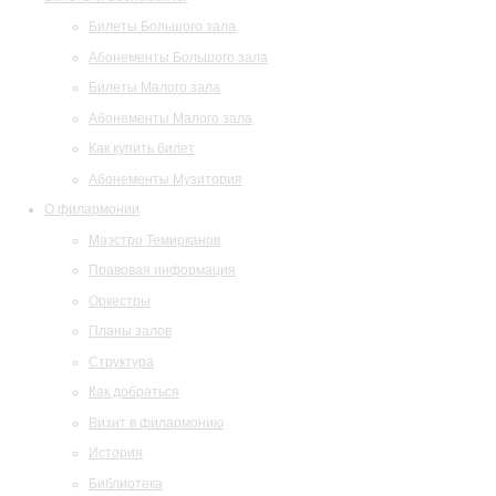
Билеты Большого зала
Абонементы Большого зала
Билеты Малого зала
Абонементы Малого зала
Как купить билет
Абонементы Музитория
О филармонии
Маэстро Темирканов
Правовая информация
Оркестры
Планы залов
Структура
Как добраться
Визит в филармонию
История
Библиотека