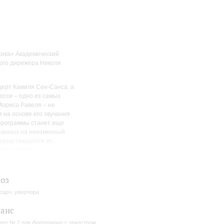
сика» Академический
ого дирижера Николя
церт Камиля Сен-Санса, а
юсси – одно из самых
Мориса Равеля – не
я на основе его звучания
программы станет еще
изанных на неизменный
разрастающееся из
го размаха.
ском каприччио»:
«это не
р является его
оз
сар», увертюра
 Рубинштейн представила
 пор сочинение остается
анс
 компаний, вдохновляя
ерт № 2 для фортепиано с оркестром