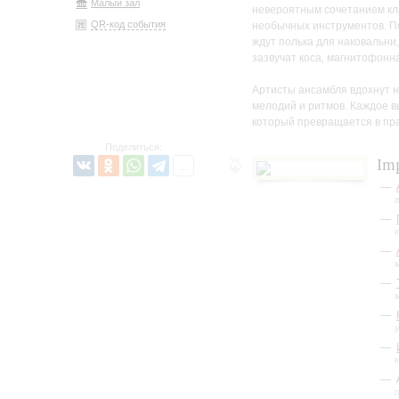
Малый зал
невероятным сочетанием кла
QR-код события
необычных инструментов. По
ждут полька для наковальни
зазвучат коса, магнитофонн
Артисты ансамбля вдохнут н
мелодий и ритмов. Каждое в
который превращается в пра
Поделиться:
Imp