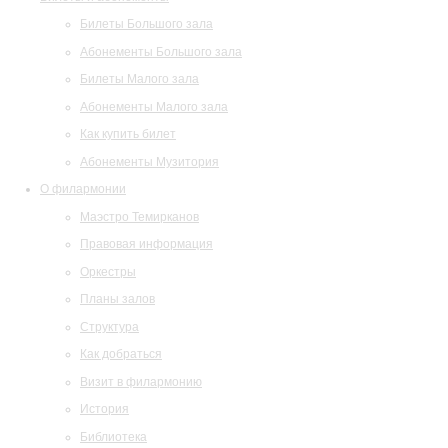
Билеты Большого зала
Абонементы Большого зала
Билеты Малого зала
Абонементы Малого зала
Как купить билет
Абонементы Музитория
О филармонии
Маэстро Темирканов
Правовая информация
Оркестры
Планы залов
Структура
Как добраться
Визит в филармонию
История
Библиотека