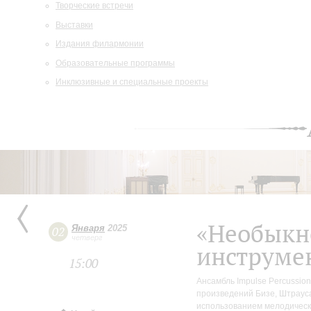
Творческие встречи
Выставки
Издания филармонии
Образовательные программы
Инклюзивные и специальные проекты
«Необыкн
Января
2025
02
четверг
инструме
15:00
Ансамбль Impulse Percussi
произведений Бизе, Штрауса
использованием мелодическ