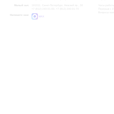
Малый зал:
191011, Санкт-Петербург, Невский пр., 30
Часы работы
+7 (812) 240-01-00, +7 (812) 240-01-70
Перерыв с 1
Вопросы на
Напишите нам:
MAX