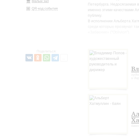
Малый зал
Петербурга. Недосягаемая в
QR-код события
именно этими качествами А
публику.
В исполнении Альберта Хат
среди которых прозвучат та
«Забвение» ("Oblivion").
Поделиться:
Вл
худо
и ди
Ал
Х
баян