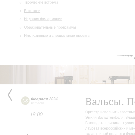
Творческие встречи
Выставки
Издания филармонии
Образовательные программы
Инклюзивные и специальные проекты
Вальсы. П
Февраля
2024
08
четверг
Оркестр исполнит известные
19:00
Эмиля Вальдтейфеля, Влади
В концерте принимает участ
лауреат всероссийских и ме
талантливый педагог и блес