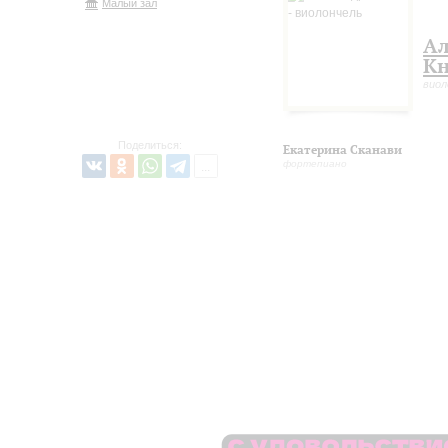
Малый зал
Ал
Кн
виол
Поделиться:
Екатерина Сканави
фортепиано