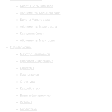
Билеты Большого зала
Абонементы Большого зала
Билеты Малого зала
Абонементы Малого зала
Как купить билет
Абонементы Музитория
О филармонии
Маэстро Темирканов
Правовая информация
Оркестры
Планы залов
Структура
Как добраться
Визит в филармонию
История
Библиотека