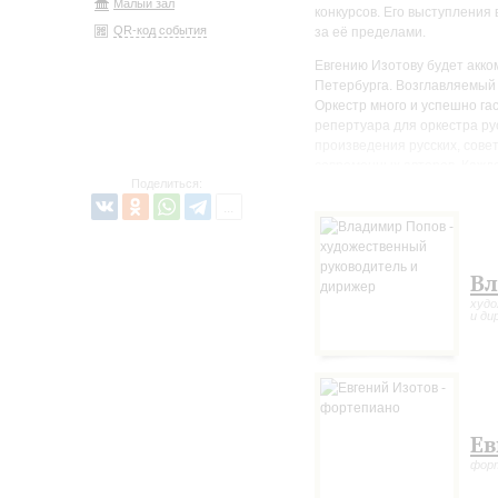
Малый зал
конкурсов. Его выступления 
QR-код события
за её пределами.
Евгению Изотову будет акко
Петербурга. Возглавляемый
Оркестр много и успешно га
репертуара для оркестра ру
произведения русских, сове
современных авторов. Каждо
Поделиться:
становится значимым событи
развитии и сохранении отеч
Вл
худо
и ди
Ев
фор