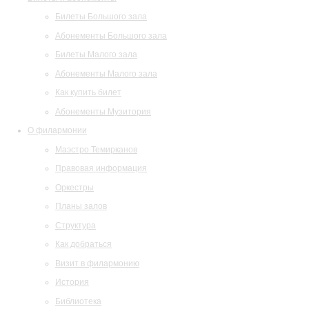
Билеты Большого зала
Абонементы Большого зала
Билеты Малого зала
Абонементы Малого зала
Как купить билет
Абонементы Музитория
О филармонии
Маэстро Темирканов
Правовая информация
Оркестры
Планы залов
Структура
Как добраться
Визит в филармонию
История
Библиотека