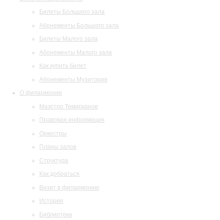
Билеты Большого зала
Абонементы Большого зала
Билеты Малого зала
Абонементы Малого зала
Как купить билет
Абонементы Музитория
О филармонии
Маэстро Темирканов
Правовая информация
Оркестры
Планы залов
Структура
Как добраться
Визит в филармонию
История
Библиотека