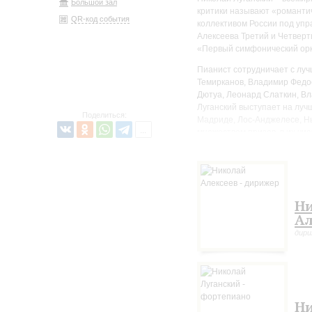
Большой зал
критики называют «романти
QR-код события
коллективом России под упр
Алексеева Третий и Четвер
«Первый симфонический орк
Пианист сотрудничает с луч
Темирканов, Владимир Федос
Дютуа, Леонард Слаткин, В
Луганский выступает на луч
Поделиться:
Мадриде, Лос-Анджелесе, Нь
множеством призов, в их ч
года», ECHO Klassik, Choc du
Award.
Н
Ал
дир
Н