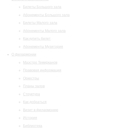
Билеты Большого зала
Абонементы Большого зала
Билеты Малого зала
Абонементы Малого зала
Как купить билет
Абонементы Музитория
О филармонии
Маэстро Темирканов
Правовая информация
Оркестры
Планы залов
Структура
Как добраться
Визит в филармонию
История
Библиотека