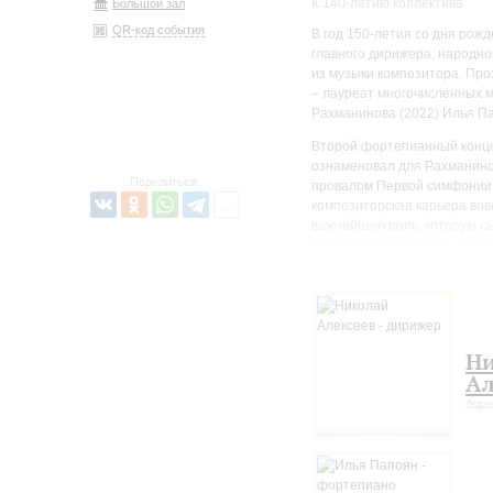
К 140-летию коллектива
Большой зал
QR-код события
В год 150-летия со дня рож
главного дирижера, народно
из музыки композитора. Пр
– лауреат многочисленных м
Рахманинова (2022) Илья П
Второй фортепианный концер
ознаменовал для Рахманино
Поделиться:
провалом Первой симфонии. Д
композиторская карьера вов
важнейшую роль, которую сы
прошла триумфально, с тех 
репертуара.
Появление Второй симфонии,
Концерта, и по той же прич
тринадцать лет после перво
Н
принадлежность к русской к
в те годы – после Первой р
Ал
потрясений.
дир