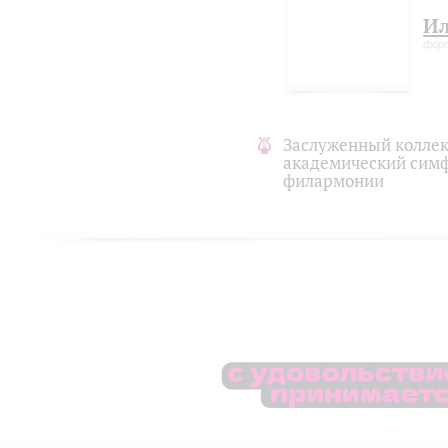
Ил
фор
Заслуженный коллек
академический симф
филармонии