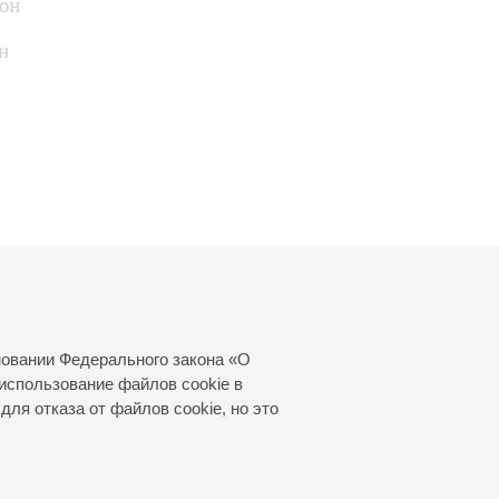
он
н
новании Федерального закона «О
использование файлов cookie в
для отказа от файлов cookie, но это
© 2000—2026
«Санкт-Петербургская
филармония им. Д.Д.Шостаковича»