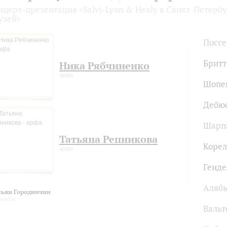
нцерт-презентация «Salvi-Lyon & Healy в Санкт-Петерб
узей»
Поссе
Бритт
Ника Рябчиненко
арфа
Шопе
Дебю
Шарп
Татьяна Репникова
Коре
арфа
Генде
Алябь
ьян Городничин
трабас
Валь