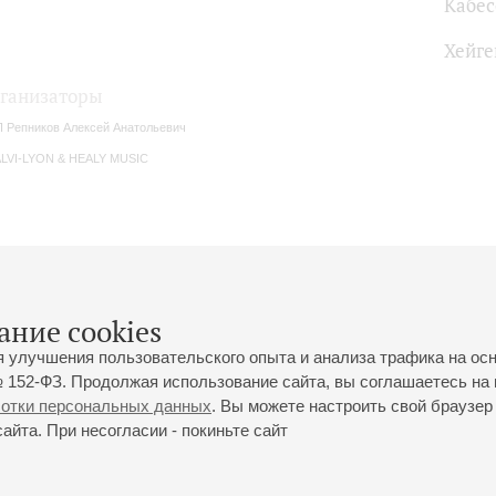
Кабес
Хейге
ганизаторы
 Репников Алексей Анатольевич
LVI-LYON & HEALY MUSIC
ание cookies
я улучшения пользовательского опыта и анализа трафика на ос
 152-ФЗ. Продолжая использование сайта, вы соглашаетесь на 
ботки персональных данных
. Вы можете настроить свой браузер 
йта. При несогласии - покиньте сайт
йловская ул., 2
Часы работы кассы Большого зала: с 11:00 до 20:30
0-01-80
Перерыв с 15:00 до 16:00