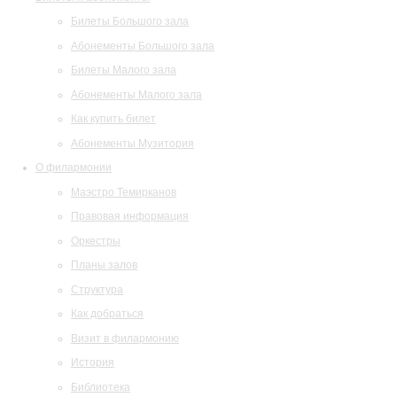
Билеты Большого зала
Абонементы Большого зала
Билеты Малого зала
Абонементы Малого зала
Как купить билет
Абонементы Музитория
О филармонии
Маэстро Темирканов
Правовая информация
Оркестры
Планы залов
Структура
Как добраться
Визит в филармонию
История
Библиотека