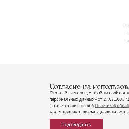
Ор
ИП
SA
Согласие на использов
Этот сайт использует файлы cookie дл
персональных данных» от 27.07.2006 №
соответствии с нашей
Политикой обра
может повлиять на функциональность са
Большой зал:
191186, Санкт-Петербург, Миха
+7 (812) 240-01-00, +7 (812) 24
Подтвердить