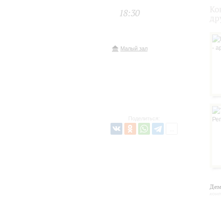
Ко
18:30
др
Малый зал
Поделиться:
Дем
кон