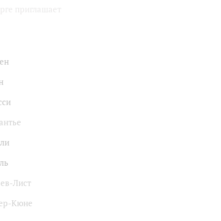
урге приглашает
ен
н
сси
антье
лли
ль
ев-Лист
тер-Кюне