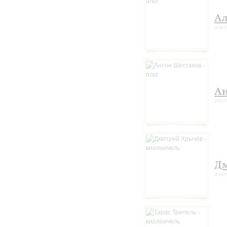
Ал
аль
Ан
аль
Д
виол