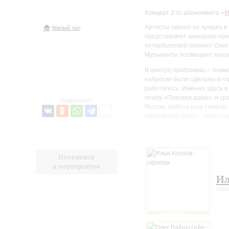
Концерт 2-го абонемента «
M
Артисты одного из лучших в
Малый зал
представляют камерную про
петербургский пианист Олег
Музыканты посвящают конце
В центре программы – знаме
наброски были сделаны в гор
работалось. Именно здесь в 
оперу «Пиковая дама», и ср
Поделиться:
России, работа шла тяжело:
Чайковский брату, – Нужно 
трудно».
Оставшись недовольным соч
значительно его переделал,
Изменения
отделения Русского музыкал
в мероприятии
одно из самых исполняемых 
Ил
скри