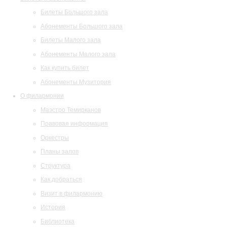
Билеты Большого зала
Абонементы Большого зала
Билеты Малого зала
Абонементы Малого зала
Как купить билет
Абонементы Музитория
О филармонии
Маэстро Темирканов
Правовая информация
Оркестры
Планы залов
Структура
Как добраться
Визит в филармонию
История
Библиотека