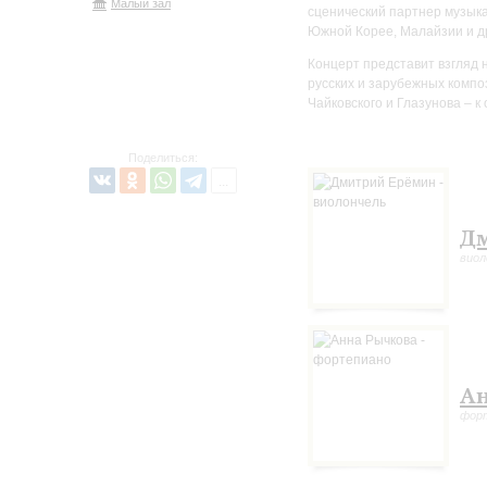
Малый зал
сценический партнер музыка
Южной Корее, Малайзии и др
Концерт представит взгляд 
русских и зарубежных компо
Чайковского и Глазунова – 
Поделиться:
Дм
виол
Ан
фор