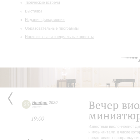
Творческие встречи
Выставки
Издания филармонии
Образовательные программы
Инклюзивные и специальные проекты
Вечер ви
Ноября
2020
25
среда
миниатю
19:00
Известный виолончелист Дм
и музыкантами, в числе кот
представляет программу ви