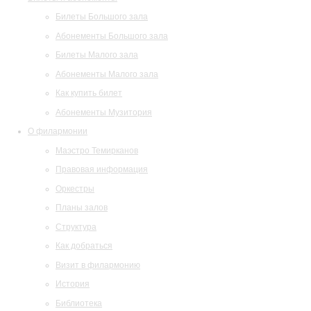
Билеты Большого зала
Абонементы Большого зала
Билеты Малого зала
Абонементы Малого зала
Как купить билет
Абонементы Музитория
О филармонии
Маэстро Темирканов
Правовая информация
Оркестры
Планы залов
Структура
Как добраться
Визит в филармонию
История
Библиотека