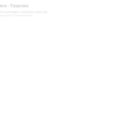
вен - Тищенко
nto для арфы и камерного оркестра
жировка Л.Резетдинова