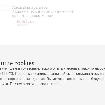
Ансамбль артистов
Академического симфонического
оркестра филармонии
Юрий Серов
дирижер
ание cookies
я улучшения пользовательского опыта и анализа трафика на ос
 152-ФЗ. Продолжая использование сайта, вы соглашаетесь на 
ботки персональных данных
. Вы можете настроить свой браузер 
йта. При несогласии - покиньте сайт
йловская ул., 2
Часы работы кассы Большого зала: с 11:00 до 20:30
0-01-80
Перерыв с 15:00 до 16:00
ий пр., 30
Часы работы кассы Малого зала: с 11:00 до 19:00
0-01-70
Перерыв с 15:00 до 16:00
Вопросы направляйте на
ticket@philharmonia.spb.ru