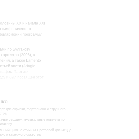
половины XX и начала XXI
о симфонического
 филармонии программу
ами по Булгакову
 оркестра (2006), в
ления, а также Lamento
етьей части (Adagio
 пафос. Партию
оду и был посвящен этот
нко
ерт для скрипки, фортепиано и струнного
стра
ачье сердце», музыкальные новеллы по
лгакову
льный цикл на стихи М.Цветаевой для меццо-
ано и камерного оркестра