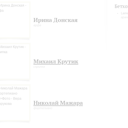
Бетхо
Lame
аран
Ирина Донская
арфа
Михаил Крутик
скрипка
Николай Мажара
фортепиано