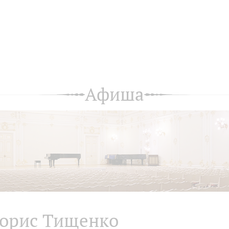
Афиша
орис Тищенко