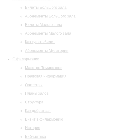
Билеты Большого зала
Абонементы Большого зала
Билеты Малого зала
Абонементы Малого зала
Как купить билет
Абонементы Музитория
О филармонии
Маэстро Темирканов
Правовая информация
Оркестры
Планы залов
Структура
Как добраться
Визит в филармонию
История
Библиотека