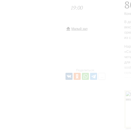
8
19:00
Кон
В д
век
Малый зал
орк
из 
Нар
«Со
чет
для
sos
Поделиться:
сол
опу