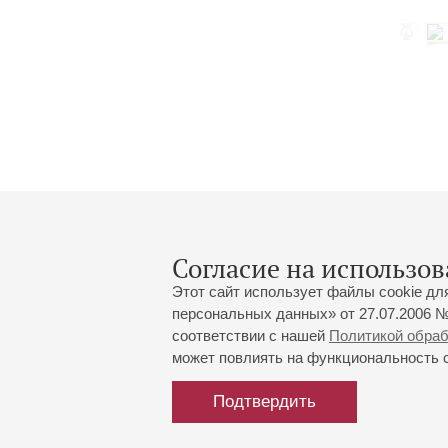
Согласие на использов
Этот сайт использует файлы cookie дл
персональных данных» от 27.07.2006 №
соответствии с нашей
Политикой обра
может повлиять на функциональность са
Большой зал:
191186, Санкт-Петербург, Миха
+7 (812) 240-01-00, +7 (812) 24
Подтвердить
Малый зал:
191011, Санкт-Петербург, Невск
+7 (812) 240-01-00, +7 (812) 24