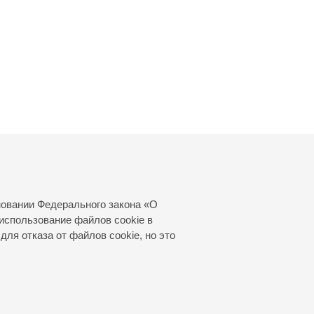
новании Федерального закона «О
использование файлов cookie в
для отказа от файлов cookie, но это
© 2000—2026
«Санкт-Петербургская
филармония им. Д.Д.Шостаковича»