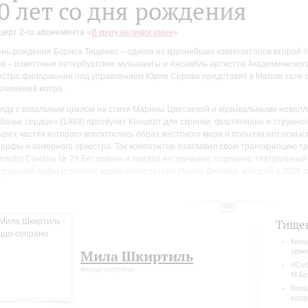
0 лет со дня рождения
церт 2-го абонемента «
В кругу великих имен
»
ень рождения Бориса Тищенко – одного из крупнейших композиторов второй 
ов – известные петербургские музыканты и Ансамбль артистов Академическог
естра филармонии под управлением Юрия Серова представят в Малом зале
сочинений мэтра.
яду с вокальным циклом на стихи Марины Цветаевой и музыкальными новелл
бачье сердце» (1988) прозвучат Концерт для скрипки, фортепиано и струнного
ырех частях которого воплотились образ жестокого мира и попытка его осмыс
 арфы и камерного оркестра. Так композитор озаглавил свою транскрипцию тр
tenuto) Сонаты № 29 Бетховена и придал ее звучанию подлинно театральный
ирующий арфы исполнит вдова композитора Ирина Донская, которой в 2005 г
с.
Тище
Конц
орке
Мила Шкиртиль
«Соб
меццо-сопрано
М.Бу
Вока
сопр