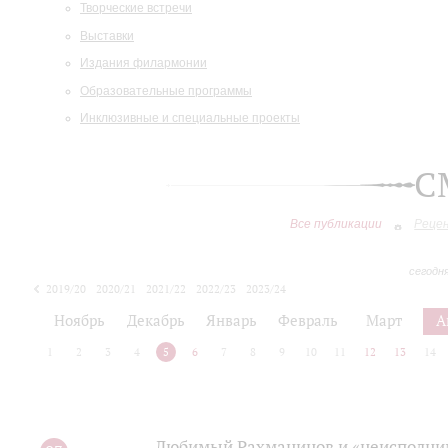
Творческие встречи
Выставки
Издания филармонии
Образовательные программы
Инклюзивные и специальные проекты
С
Все публикации
Реце
сегодн
2019/20
2020/21
2021/22
2022/23
2023/24
2024/25
2025/26
Ноябрь
Декабрь
Январь
Февраль
Март
А
1
2
3
4
5
6
7
8
9
10
11
12
13
14
Любимый Рахманинов и «неисполним