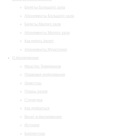
Билеты Большого зала
Абонементы Большого зала
Билеты Малого зала
Абонементы Малого зала
Как купить билет
Абонементы Музитория
О филармонии
Маэстро Темирканов
Правовая информация
Оркестры
Планы залов
Структура
Как добраться
Визит в филармонию
История
Библиотека