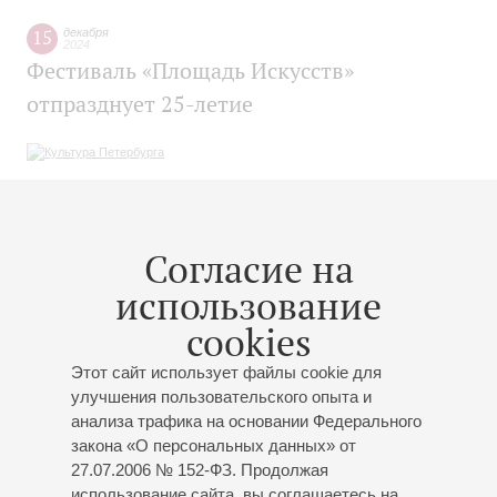
15
декабря
2024
Фестиваль «Площадь Искусств»
отпразднует 25-летие
14
декабря
2024
Согласие на
Международный фестиваль «Площадь
Искусств» начинает работу в Санкт-
использование
Петербурге
cookies
Этот сайт использует файлы cookie для
улучшения пользовательского опыта и
анализа трафика на основании Федерального
закона «О персональных данных» от
14
декабря
2024
27.07.2006 № 152-ФЗ. Продолжая
В Петербурге откроют международный
использование сайта, вы соглашаетесь на