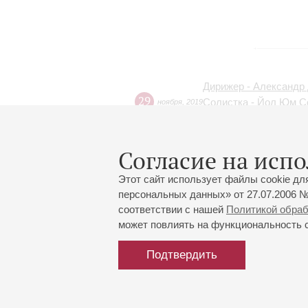
Дирижер - Александр
29
Солистка - Йол Юм С
ноября
,
2019
Прямая трансляция
Согласие на испо
02
Закрытие сезона Акаде
июля
,
2015
Этот сайт использует файлы cookie дл
персональных данных» от 27.07.2006 №
соответствии с нашей
Политикой обра
может повлиять на функциональность са
Подтвердить