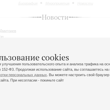
Биография
Мероприятия
Новости
Новости
 Дмитриев
он
льзование cookies
мического симфонического оркестра
я улучшения пользовательского опыта и анализа трафика на ос
 152-ФЗ. Продолжая использование сайта, вы соглашаетесь на 
ботки персональных данных
. Вы можете настроить свой браузер 
йта. При несогласии - покиньте сайт