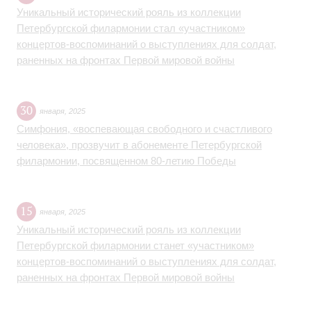
Уникальный исторический рояль из коллекции
Петербургской филармонии стал «участником»
концертов-воспоминаний о выступлениях для солдат,
раненных на фронтах Первой мировой войны
30
января
,
2025
Симфония, «воспевающая свободного и счастливого
человека», прозвучит в абонементе Петербургской
филармонии, посвященном 80-летию Победы
15
января
,
2025
Уникальный исторический рояль из коллекции
Петербургской филармонии станет «участником»
концертов-воспоминаний о выступлениях для солдат,
раненных на фронтах Первой мировой войны