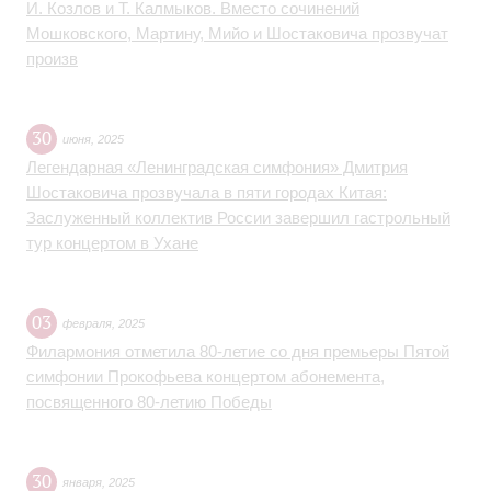
И. Козлов и Т. Калмыков. Вместо сочинений
Мошковского, Мартину, Мийо и Шостаковича прозвучат
произв
30
июня
,
2025
Легендарная «Ленинградская симфония» Дмитрия
Шостаковича прозвучала в пяти городах Китая:
Заслуженный коллектив России завершил гастрольный
тур концертом в Ухане
03
февраля
,
2025
Филармония отметила 80-летие со дня премьеры Пятой
симфонии Прокофьева концертом абонемента,
посвященного 80-летию Победы
30
января
,
2025