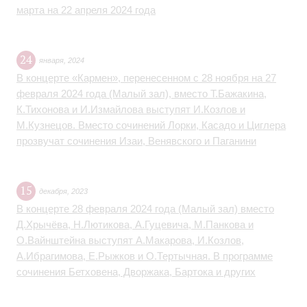
марта на 22 апреля 2024 года
24
января
,
2024
В концерте «Кармен», перенесенном с 28 ноября на 27
февраля 2024 года (Малый зал), вместо Т.Бажакина,
К.Тихонова и И.Измайлова выступят И.Козлов и
М.Кузнецов. Вместо сочинений Лорки, Касадо и Циглера
прозвучат сочинения Изаи, Венявского и Паганини
15
декабря
,
2023
В концерте 28 февраля 2024 года (Малый зал) вместо
Д.Хрычёва, Н.Лютикова, А.Гуцевича, М.Панкова и
О.Вайнштейна выступят А.Макарова, И.Козлов,
А.Ибрагимова, Е.Рыжков и О.Тертычная. В программе
сочинения Бетховена, Дворжака, Бартока и других