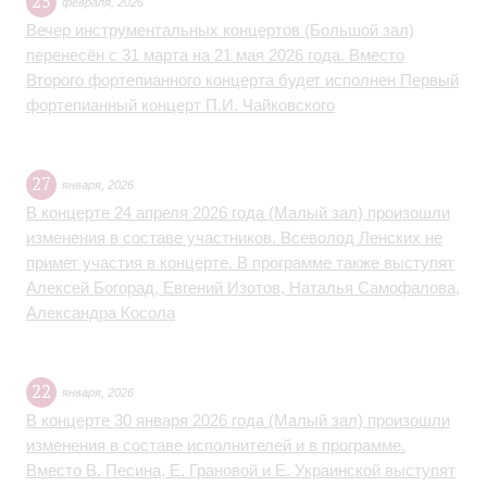
25
февраля
,
2026
Вечер инструментальных концертов (Большой зал)
перенесён с 31 марта на 21 мая 2026 года. Вместо
Второго фортепианного концерта будет исполнен Первый
фортепианный концерт П.И. Чайковского
27
января
,
2026
В концерте 24 апреля 2026 года (Малый зал) произошли
изменения в составе участников. Всеволод Ленских не
примет участия в концерте. В программе также выступят
Алексей Богорад, Евгений Изотов, Наталья Самофалова,
Александра Косола
22
января
,
2026
В концерте 30 января 2026 года (Малый зал) произошли
изменения в составе исполнителей и в программе.
Вместо В. Песина, Е. Грановой и Е. Украинской выступят