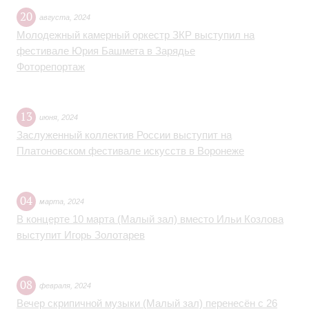
20
августа
,
2024
Молодежный камерный оркестр ЗКР выступил на
фестивале Юрия Башмета в Зарядье
Фоторепортаж
13
июня
,
2024
Заслуженный коллектив России выступит на
Платоновском фестивале искусств в Воронеже
04
марта
,
2024
В концерте 10 марта (Малый зал) вместо Ильи Козлова
выступит Игорь Золотарев
08
февраля
,
2024
Вечер скрипичной музыки (Малый зал) перенесён с 26