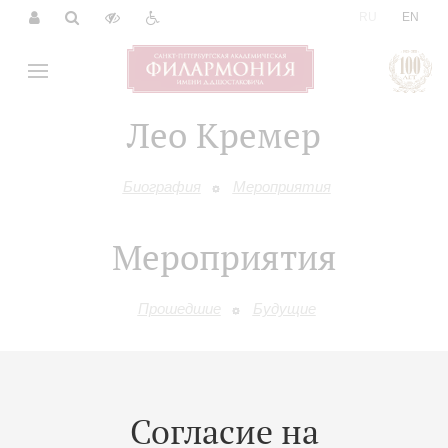
|
RU
EN
Лео Кремер
Биография
Мероприятия
Мероприятия
Прошедшие
Будущие
16
января
,
2027
20:00
,
Сб
Большой зал
Согласие на
Дирижер – Лео Кремер