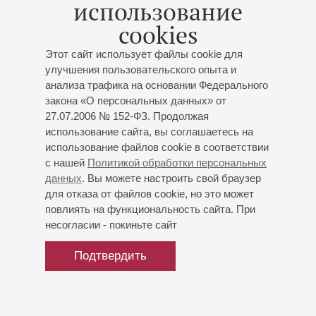
использование
(Германия)
cookies
Солист – Никита Лютиков
Этот сайт использует файлы cookie для
Концерт 3-го абонемента «
Первый симфонический
улучшения пользовательского опыта и
оркестр России
»
анализа трафика на основании Федерального
Заслуженный коллектив России академический
закона «О персональных данных» от
симфонический оркестр филармонии
27.07.2006 № 152-ФЗ. Продолжая
Моцарт
: Концерт для кларнета с оркестром;
использование сайта, вы соглашаетесь на
Брукнер
: Симфония № 4 «Романтическая»
использование файлов cookie в соответствии
с нашей
Политикой обработки персональных
Купить билет
данных
. Вы можете настроить свой браузер
500 — 1300 р.
для отказа от файлов cookie, но это может
повлиять на функциональность сайта. При
несогласии - покиньте сайт
Подтвердить