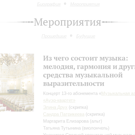
Биография
Мероприятия
Мероприятия
Прошедшие
Будущие
Из чего состоит музыка:
мелодия, гармония и друг
средства музыкальной
выразительности
Концерт 13-го абонемента «
Музыкальная а
«Ауэр-квартет»
Элина Друх
(скрипка)
Сандра Патрикеева
(скрипка)
Маргарита Елизарова
(альт)
Татьяна Тутынина
(виолончель)
Учащиеся Средней специальной музыкаль