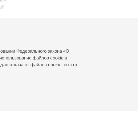
ой
а
-
епиано
новании Федерального закона «О
использование файлов cookie в
для отказа от файлов cookie, но это
© 2000—2026