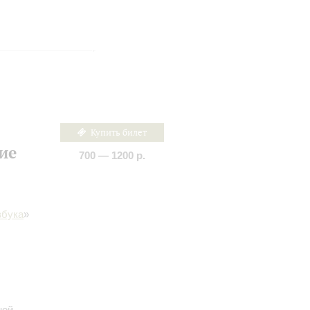
Купить билет
ие
700 — 1200 р.
збука
»
ной