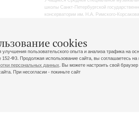
школы Санкт-Петербургской государственн
консерватории им. Н.А. Римского-Корсаков
Марианна Мурзина
- флейта;
Елена Серова
клавесин, фортепиано;
Елена Спист
- форт
Ирина Смукул
- ведущая
льзование cookies
Чайковский
,
Глюк
,
Вивальди
,
Моцарт
я улучшения пользовательского опыта и анализа трафика на ос
 152-ФЗ. Продолжая использование сайта, вы соглашаетесь на 
ботки персональных данных
. Вы можете настроить свой браузер 
йта. При несогласии - покиньте сайт
йловская ул., 2
Часы работы кассы Большого зала: с 11:00 до 20:30