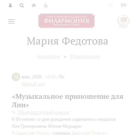
|
RU
EN
Мария Федотова
Биография
Мероприятия
18
мая
,
2026
19:00
,
Пн
Малый зал
«Музыкальное приношение для
Лии»
Общедоступный концерт
К 90-летию со дня рождения скрипачки и педагога
Лии Григорьевны Мелик-Мурадян
Владислав Песин
- скрипка;
Дмитрий Петров
-