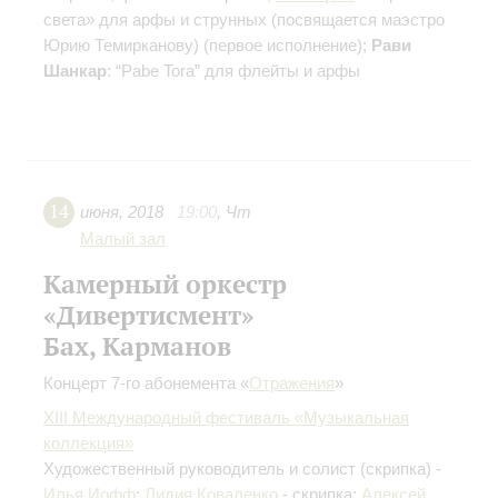
света» для арфы и струнных (посвящается маэстро
Юрию Темирканову)
(первое исполнение)
;
Рави
Шанкар
: “Pabe Tora” для флейты и арфы
14
июня
,
2018
19:00
,
Чт
Малый зал
Камерный оркестр
«Дивертисмент»
Бах, Карманов
Концерт 7-го абонемента «
Отражения
»
XIII Международный фестиваль «Музыкальная
коллекция»
Художественный руководитель и солист (скрипка) -
Илья Иофф
;
Лидия Коваленко
- скрипка;
Алексей