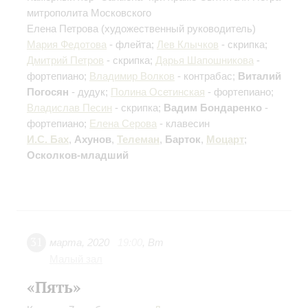
митрополита Московского
Елена Петрова
(художественный руководитель)
Мария Федотова
- флейта;
Лев Клычков
- скрипка;
Дмитрий Петров
- скрипка;
Дарья Шапошникова
-
фортепиано;
Владимир Волков
- контрабас;
Виталий
Погосян
- дудук;
Полина Осетинская
- фортепиано;
Владислав Песин
- скрипка;
Вадим Бондаренко
-
фортепиано;
Елена Серова
- клавесин
И.С. Бах
,
Ахунов
,
Телеман
,
Барток
,
Моцарт
;
Осколков-младший
31
марта
,
2020
19:00
,
Вт
Малый зал
«Пять»