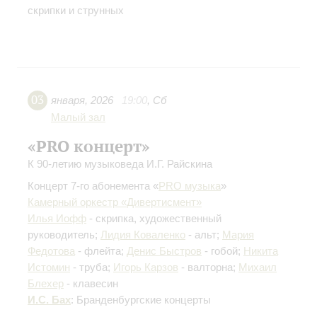
скрипки и струнных
03
января
,
2026
19:00
,
Сб
Малый зал
«PRO концерт»
К 90-летию музыковеда И.Г. Райскина
Концерт 7-го абонемента «
PRO музыка
»
Камерный оркестр «Дивертисмент»
Илья Иофф
- скрипка, художественный
руководитель;
Лидия Коваленко
- альт;
Мария
Федотова
- флейта;
Денис Быстров
- гобой;
Никита
Истомин
- труба;
Игорь Карзов
- валторна;
Михаил
Блехер
- клавесин
И.С. Бах
: Бранденбургские концерты