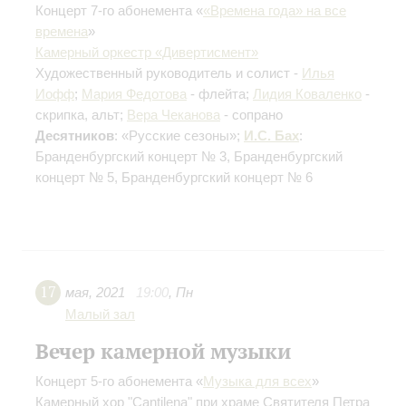
Концерт 7-го абонемента «
«Времена года» на все
времена
»
Камерный оркестр «Дивертисмент»
Художественный руководитель и солист -
Илья
Иофф
;
Мария Федотова
- флейта;
Лидия Коваленко
-
скрипка, альт;
Вера Чеканова
- сопрано
Десятников
: «Русские сезоны»;
И.С. Бах
:
Бранденбургский концерт № 3, Бранденбургский
концерт № 5, Бранденбургский концерт № 6
17
мая
,
2021
19:00
,
Пн
Малый зал
Вечер камерной музыки
Концерт 5-го абонемента «
Музыка для всех
»
Камерный хор "Cantilena" при храме Святителя Петра