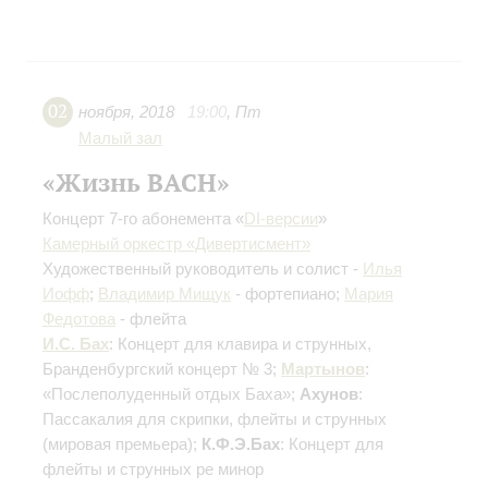
02
ноября
,
2018
19:00
,
Пт
Малый зал
«Жизнь BACH»
Концерт 7-го абонемента «
DI-версии
»
Камерный оркестр «Дивертисмент»
Художественный руководитель и солист -
Илья
Иофф
;
Владимир Мищук
- фортепиано;
Мария
Федотова
- флейта
И.С. Бах
: Концерт для клавира и струнных,
Бранденбургский концерт № 3;
Мартынов
:
«Послеполуденный отдых Баха»;
Ахунов
:
Пассакалия для скрипки, флейты и струнных
(мировая премьера);
К.Ф.Э.Бах
: Концерт для
флейты и струнных ре минор