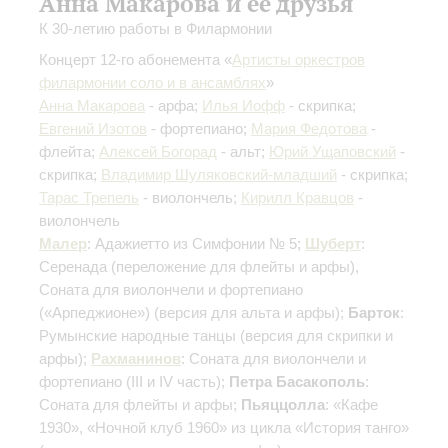
Анна Макарова и ее друзья
К 30-летию работы в Филармонии
Концерт 12-го абонемента «
Артисты оркестров
филармонии соло и в ансамблях
»
Анна Макарова
- арфа;
Илья Иофф
- скрипка;
Евгений Изотов
- фортепиано;
Мария Федотова
-
флейта;
Алексей Богорад
- альт;
Юрий Ущаповский
-
скрипка;
Владимир Шуляковский-младший
- скрипка;
Тарас Трепель
- виолончель;
Кирилл Кравцов
-
виолончель
Малер
: Адажиетто из Симфонии № 5;
Шуберт
:
Серенада
(переложение для флейты и арфы)
,
Соната для виолончели и фортепиано
(«Арпеджионе»)
(версия для альта и арфы)
;
Барток
:
Румынские народные танцы
(версия для скрипки и
арфы)
;
Рахманинов
: Соната для виолончели и
фортепиано
(III и IV часть)
;
Петра Басакополь
:
Соната для флейты и арфы;
Пьяццолла
: «Кафе
1930», «Ночной клуб 1960» из цикла «История танго»