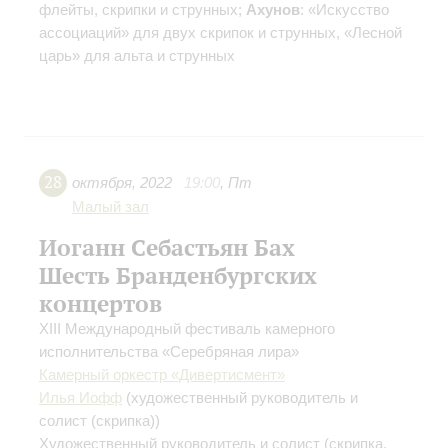
флейты, скрипки и струнных;
Ахунов
: «Искусство
ассоциаций» для двух скрипок и струнных, «Лесной
царь» для альта и струнных
28
октября
,
2022
19:00
,
Пт
Малый зал
Иоганн Себастьян Бах
Шесть Бранденбургских
концертов
XIII Международный фестиваль камерного
исполнительства «Серебряная лира»
Камерный оркестр «Дивертисмент»
Илья Иофф
(художественный руководитель и
солист (скрипка))
Художественный руководитель и солист (скрипка,