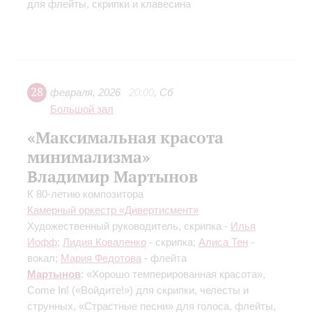
для флейты, скрипки и клавесина
28
февраля
,
2026
20:00
,
Сб
Большой зал
«Максимальная красота
минимализма»
Владимир Мартынов
К 80-летию композитора
Камерный оркестр «Дивертисмент»
Художественный руководитель, скрипка -
Илья
Иофф
;
Лидия Коваленко
- скрипка;
Алиса Тен
-
вокал;
Мария Федотова
- флейта
Мартынов
: «Хорошо темперированная красота»,
Come In! («Войдите!») для скрипки, челесты и
струнных, «Страстные песни» для голоса, флейты,