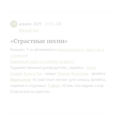
19
апреля
,
2025
19:00
,
Сб
Малый зал
«Страстные песни»
Концерт 7-го абонемента «
Дивертисмент: простое и
сложное
»
Камерный оркестр «Дивертисмент»
Художественный руководитель, скрипка -
Илья
Иофф
;
Алиса Тен
- вокал;
Мария Федотова
- флейта
Мартынов
: «Страстные песни» для голоса, флейты,
скрипки и струнных;
Гайдн
: «Семь последних слов
Спасителя на кресте»