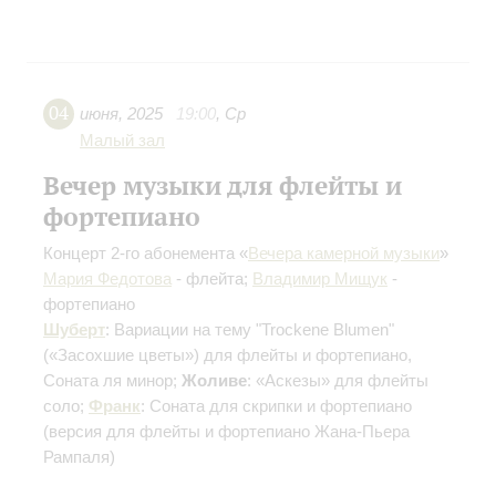
04
июня
,
2025
19:00
,
Ср
Малый зал
Вечер музыки для флейты и
фортепиано
Концерт 2-го абонемента «
Вечера камерной музыки
»
Мария Федотова
- флейта;
Владимир Мищук
-
фортепиано
Шуберт
: Вариации на тему "Trockene Blumen"
(«Засохшие цветы») для флейты и фортепиано,
Соната ля минор;
Жоливе
: «Аскезы» для флейты
соло;
Франк
: Соната для скрипки и фортепиано
(версия для флейты и фортепиано Жана-Пьера
Рампаля)