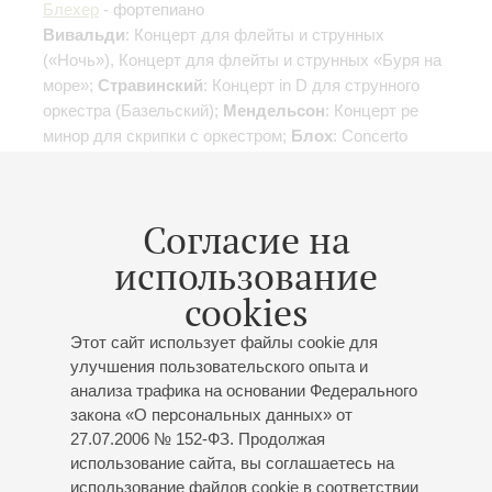
Блехер
- фортепиано
Вивальди
: Концерт для флейты и струнных
(«Ночь»), Концерт для флейты и струнных «Буря на
море»;
Стравинский
: Концерт in D для струнного
оркестра (Базельский);
Мендельсон
: Концерт ре
минор для скрипки с оркестром;
Блох
: Concerto
grosso для струнного оркестра и фортепиано
Согласие на
использование
06
cookies
января
,
2017
19:00
,
Пт
Малый зал
Этот сайт использует файлы cookie для
Вечер музыки для арфы
улучшения пользовательского опыта и
анализа трафика на основании Федерального
Концерт 5-го абонемента «
Музыкальный фейерверк
»
закона «О персональных данных» от
Ирина Донская
- арфа
27.07.2006 № 152-ФЗ. Продолжая
Мария Федотова
- флейта
использование сайта, вы соглашаетесь на
Кордон
: Сонаты для арфы;
Сен-Санс
: Фантазия;
использование файлов cookie в соответствии