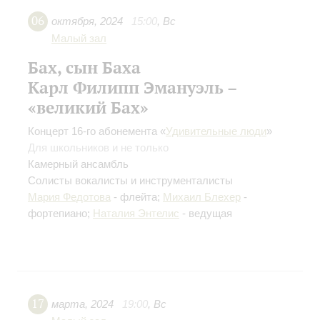
06
октября
,
2024
15:00
,
Вс
Малый зал
Бах, сын Баха
Карл Филипп Эмануэль –
«великий Бах»
Концерт 16-го абонемента «
Удивительные люди
»
Для школьников и не только
Камерный ансамбль
Солисты вокалисты и инструменталисты
Мария Федотова
- флейта;
Михаил Блехер
-
фортепиано;
Наталия Энтелис
- ведущая
17
марта
,
2024
19:00
,
Вс