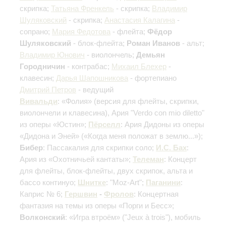
скрипка;
Татьяна Френкель
- скрипка;
Владимир
Шуляковский
- скрипка;
Анастасия Калагина
-
сопрано;
Мария Федотова
- флейта;
Фёдор
Шуляковский
- блок-флейта;
Роман Иванов
- альт;
Владимир Юнович
- виолончель;
Демьян
Городничин
- контрабас;
Михаил Блехер
-
клавесин;
Дарья Шапошникова
- фортепиано
Дмитрий Петров
- ведущий
Вивальди
: «Фолия»
(версия для флейты, скрипки,
виолончели и клавесина)
, Ария "Verdo con mio diletto"
из оперы «Юстин»;
Пёрселл
: Ария Дидоны из оперы
«Дидона и Эней» («Когда меня положат в землю...»);
Бибер
: Пассакалия для скрипки соло;
И.С. Бах
:
Ария из «Охотничьей кантаты»;
Телеман
: Концерт
для флейты, блок-флейты, двух скрипок, альта и
бассо континуо;
Шнитке
: "Moz-Art";
Паганини
:
Каприс № 6;
Гершвин
-
Фролов
: Концертная
фантазия на темы из оперы «Порги и Бесс»;
Волконский
: «Игра втроём» ("Jeux à trois"), мобиль