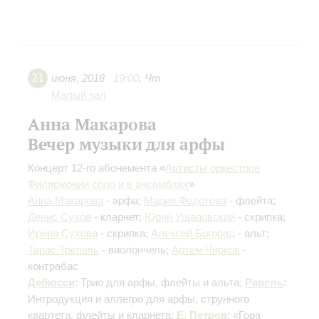
21
июня
,
2018
19:00
,
Чт
Малый зал
Анна Макарова
Вечер музыки для арфы
Концерт 12-го абонемента «
Артисты оркестров
Филармонии соло и в ансамблях
»
Анна Макарова
- арфа;
Мария Федотова
- флейта;
Денис Сухов
- кларнет;
Юрий Ущаповский
- скрипка;
Ирина Сухова
- скрипка;
Алексей Богорад
- альт;
Тарас Трепель
- виолончель;
Артем Чирков
-
контрабас
Дебюсси
: Трио для арфы, флейты и альта;
Равель
:
Интродукция и аллегро для арфы, струнного
квартета, флейты и кларнета;
Е. Петров
: «Гора