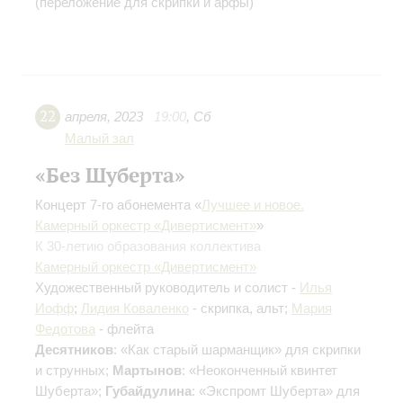
(переложение для скрипки и арфы)
22
апреля
,
2023
19:00
,
Сб
Малый зал
«Без Шуберта»
Концерт 7-го абонемента «
Лучшее и новое.
Камерный оркестр «Дивертисмент»
»
К 30-летию образования коллектива
Камерный оркестр «Дивертисмент»
Художественный руководитель и солист -
Илья
Иофф
;
Лидия Коваленко
- скрипка, альт;
Мария
Федотова
- флейта
Десятников
: «Как старый шарманщик» для скрипки
и струнных;
Мартынов
: «Неоконченный квинтет
Шуберта»;
Губайдулина
: «Экспромт Шуберта» для