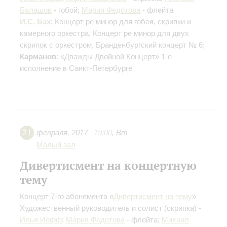
Балашов
- гобой;
Мария Федотова
- флейта
И.С. Бах
: Концерт ре минор для гобоя, скрипки и
камерного оркестра, Концерт ре минор для двух
скрипок с оркестром, Бранденбургский концерт № 6;
Карманов
: «Дважды Двойной Концерт»
1-е
исполнение в Санкт-Петербурге
21
февраля
,
2017
19:00
,
Вт
Малый зал
Дивертисмент на концертную
тему
Концерт 7-го абонемента «
Дивертисмент на тему
»
Художественный руководитель и солист (скрипка) -
Илья Иофф
;
Мария Федотова
- флейта;
Михаил