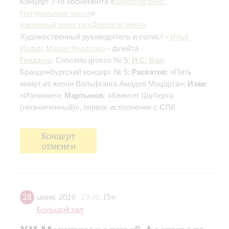
Концерт 7-го абонемента «
Дивертисмент.
Натуральные числа
»
Камерный оркестр «Дивертисмент»
Художественный руководитель и солист -
Илья
Иофф
;
Мария Федотова
- флейта
Гендель
: Concerto grosso № 5;
И.С. Бах
:
Бранденбургский концерт № 5;
Раскатов
: «Пять
минут из жизни Вольфганга Амадея Моцарта»;
Изаи
:
«Изгнание»;
Мартынов
: «Квинтет Шуберта
(неоконченный)», первое исполнение с СПб
Концерт
отменен
28
июня
,
2019
19:00
,
Пт
Большой зал