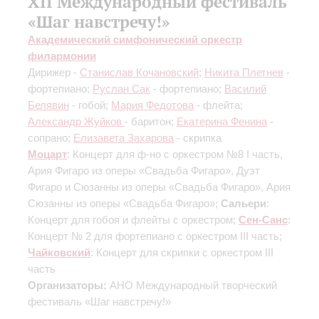
XII Международный фестиваль
«Шаг навстречу!»
Академический симфонический оркестр
филармонии
Дирижер -
Станислав Кочановский
;
Никита Плетнев
-
фортепиано;
Руслан Сак
- фортепиано;
Василий
Белявин
- гобой;
Мария Федотова
- флейта;
Александр Жуйков
- баритон;
Екатерина Фенина
-
сопрано;
Елизавета Захарова
- скрипка
Моцарт
: Концерт для ф-но с оркестром №8
I часть
,
Ария Фигаро из оперы «Свадьба Фигаро», Дуэт
Фигаро и Сюзанны из оперы «Свадьба Фигаро», Ария
Сюзанны из оперы «Свадьба Фигаро»;
Сальери
:
Концерт для гобоя и флейты с оркестром;
Сен-Санс
:
Концерт № 2 для фортепиано с оркестром
III часть
;
Чайковский
: Концерт для скрипки с оркестром
III
часть
Организаторы:
АНО Международный творческий
фестиваль «Шаг навстречу!»