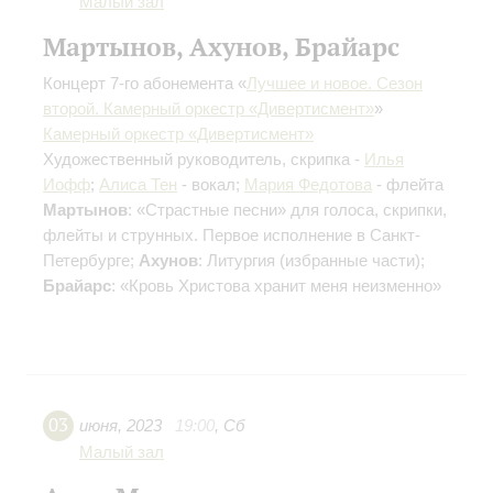
Малый зал
Мартынов, Ахунов, Брайарс
Концерт 7-го абонемента «
Лучшее и новое. Сезон
второй. Камерный оркестр «Дивертисмент»
»
Камерный оркестр «Дивертисмент»
Художественный руководитель, скрипка -
Илья
Иофф
;
Алиса Тен
- вокал;
Мария Федотова
- флейта
Мартынов
: «Страстные песни» для голоса, скрипки,
флейты и струнных. Первое исполнение в Санкт-
Петербурге;
Ахунов
: Литургия (избранные части);
Брайарc
: «Кровь Христова хранит меня неизменно»
03
июня
,
2023
19:00
,
Сб
Малый зал