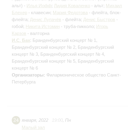
альт) -
Илья Иофф
;
Лидия Коваленко
- альт;
Михаил
Блехер
- клавесин;
Мария Федотова
- флейта, блок-
флейта;
Денис Лупачёв
- флейта;
Денис Быстров
-
гобой;
Никита Истомин
- труба-пикколо;
Игорь
Карзов
- валторна
И.С. Бах
: Бранденбургский концерт № 1,
Бранденбургский концерт № 2, Бранденбургский
концерт № 3, Бранденбургский концерт № 4,
Бранденбургский концерт № 5, Бранденбургский
концерт № 6
Организаторы:
Филармоническое общество Санкт-
Петербурга
24
января
,
2022
19:00
,
Пн
Малый зал