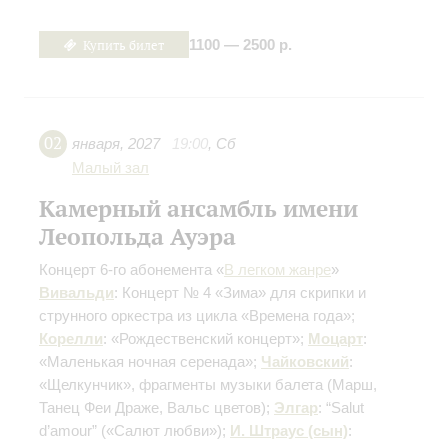
Купить билет
1100 — 2500 р.
02
января
,
2027
19:00
,
Сб
Малый зал
Камерный ансамбль имени
Леопольда Ауэра
Концерт 6-го абонемента «
В легком жанре
»
Вивальди
: Концерт № 4 «Зима» для скрипки и
струнного оркестра из цикла «Времена года»;
Корелли
: «Рождественский концерт»;
Моцарт
:
«Маленькая ночная серенада»;
Чайковский
:
«Щелкунчик», фрагменты музыки балета
(Марш,
Танец Феи Драже, Вальс цветов)
;
Элгар
: “Salut
d’amour” («Салют любви»);
И. Штраус (сын)
: