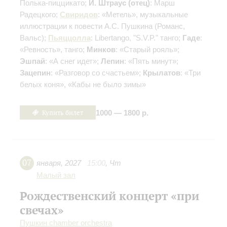
Полька-пиццикато;
И. Штраус (отец)
: Марш
Радецкого;
Свиридов
: «Метель», музыкальные
иллюстрации к повести А.С. Пушкина
(Романс,
Вальс)
;
Пьяццолла
: Libertango, "S.V.P." танго;
Гаде
:
«Ревность», танго;
Минков
: «Старый рояль»;
Эшпай
: «А снег идет»;
Лепин
: «Пять минут»;
Зацепин
: «Разговор со счастьем»;
Крылатов
: «Три
белых коня», «Кабы не было зимы»
Купить билет
1000 — 1800 р.
07
января
,
2027
15:00
,
Чт
Малый зал
Рождественский концерт «при
свечах»
Пушкин chamber orchestra