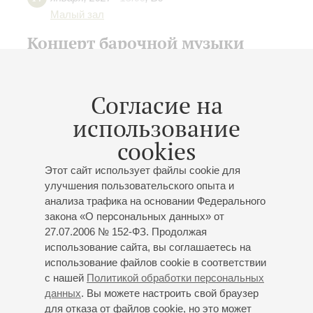
Малый зал
Концерт барочной музыки
«при свечах»
Пушкин chamber orchestra
Согласие на
Екатерина Нагорная
- скрипка;
Татьяна Комиссарова
- альт;
Людмила Гуцевич
- виолончель;
Андрей
использование
Царев
- контрабас, лютня;
Георгий Кварацхелия
-
cookies
клавесин;
Ольга Чернова
- скрипка
Пахельбель
: Канон;
Доуленд
: "Forlorn Hope Fancy"
Этот сайт использует файлы cookie для
(«Безнадёжная фантазия»);
Гендель
: "Son come
улучшения пользовательского опыта и
navicella" («Кораблик в бурном море»), Ария
анализа трафика на основании Федерального
Альмирены "Lascia ch'io pianga" (из оперы
закона «О персональных данных» от
«Ринальдо»);
Рамо
: Концерт № 5 из цикла
27.07.2006 № 152-ФЗ. Продолжая
«Концертные пьесы для клавесина и струнных»;
использование сайта, вы соглашаетесь на
И.С. Бах
: Сюита для оркестра № 3 ре мажор,
использование файлов cookie в соответствии
«Шутка» из сюиты для оркестра № 2;
Телеман
:
с нашей
Политикой обработки персональных
Концерт для альта, струнных и бассо континуо соль
данных
. Вы можете настроить свой браузер
мажор;
Корелли
: «Рождественский концерт»;
для отказа от файлов cookie, но это может