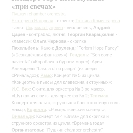
«при свечах»
Пушкин chamber orchestra
Екатерина Нагорная
- скрипка;
Татьяна Комиссарова
- альт;
Людмила Гуцевич
- виолончель;
Андрей
Царев
- контрабас, лютня;
Георгий Кварацхелия
-
клавесин;
Ольга Чернова
- скрипка
Пахельбель
: Канон;
Доуленд
: "Forlorn Hope Fancy"
(«Безнадёжная фантазия»);
Гендель
: "Son come
navicella" («Кораблик в бурном море»), Ария
Альмирены "Lascia ch'io pianga" (из оперы
«Ринальдо»);
Рамо
: Концерт № 5 из цикла
«Концертные пьесы для клавесина и струнных»;
И.С. Бах
: Сюита для оркестра № 3 ре мажор,
«Шутка» из сюиты для оркестра № 2;
Телеман
:
Концерт для альта, струнных и бассо континуо соль
мажор;
Корелли
: «Рождественский концерт»;
Вивальди
: Концерт № 4 «Зима» для скрипки и
струнного оркестра из цикла «Времена года»
Организаторы:
"Пушкин chamber orchestra"