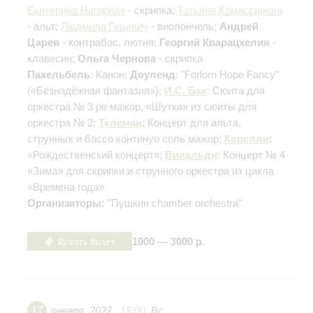
Екатерина Нагорная
- скрипка;
Татьяна Комиссарова
- альт;
Людмила Гуцевич
- виолончель;
Андрей
Царев
- контрабас, лютня;
Георгий Кварацхелия
-
клавесин;
Ольга Чернова
- скрипка
Пахельбель
: Канон;
Доуленд
: "Forlorn Hope Fancy"
(«Безнадёжная фантазия»);
И.С. Бах
: Сюита для
оркестра № 3 ре мажор, «Шутка» из сюиты для
оркестра № 2;
Телеман
: Концерт для альта,
струнных и бассо континуо соль мажор;
Корелли
:
«Рождественский концерт»;
Вивальди
: Концерт № 4
«Зима» для скрипки и струнного оркестра из цикла
«Времена года»
Организаторы:
"Пушкин chamber orchestra"
Купить билет
1000 — 3000 р.
17
января
,
2027
15:00
,
Вс