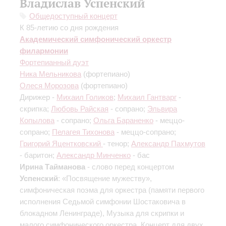
Владислав Успенский
Общедоступный концерт
К 85-летию со дня рождения
Академический симфонический оркестр
филармонии
Фортепианный дуэт
Ника Мельникова
(фортепиано)
Олеся Морозова
(фортепиано)
Дирижер -
Михаил Голиков
;
Михаил Гантварг
-
скрипка;
Любовь Райская
- сопрано;
Эльвира
Копылова
- сопрано;
Ольга Бараненко
- меццо-
сопрано;
Пелагея Тихонова
- меццо-сопрано;
Григорий Яцентковский
- тенор;
Александр Пахмутов
- баритон;
Александр Минченко
- бас
Ирина Тайманова
- слово перед концертом
Успенский
: «Посвящение мужеству»,
симфоническая поэма для оркестра (памяти первого
исполнения Седьмой симфонии Шостаковича в
блокадном Ленинграде), Музыка для скрипки и
малого симфонического оркестра, Концерт для двух