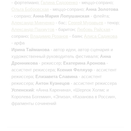
- фортепиано;
Галина Сидоренко
- меццо-сопрано;
Ольга Бобровская
- меццо-сопрано;
Анна Золотова
- сопрано;
Анна-Мария Лопушанская
- флейта;
Александр Минченко
- бас;
Сергей Муравьев
- тенор;
Александр Пахмутов
- баритон;
Любовь Райская
-
сопрано;
Владимир Розанов
- баян;
Алиса Садикова
- арфа
Ирина Тайманова
- автор идеи, автор сценария и
художественный руководитель фестиваля;
Анна
Дронникова
- режиссер;
Екатерина Аронова
-
ассистент режиссера;
Ксения Феляуэр
- ассистент
режиссера;
Елизавета Славина
- ассистент
режиссера;
Антон Кузнецов
- ассистент режиссера
Успенский
: «Анна Каренина», «Шерлок Холмс и
Королева Богемии», «Элиза», «Казанова в России»,
фрагменты сочинений