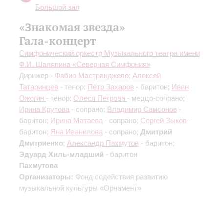
Большой зал
«Знакомая звезда»
Гала-концерт
Симфонический оркестр Музыкального театра имени
Ф.И. Шаляпина «Северная Симфония»
Дирижер -
Фабио Мастранджело
;
Алексей
Татаринцев
- тенор;
Пётр Захаров
- баритон;
Иван
Ожогин
- тенор;
Олеся Петрова
- меццо-сопрано;
Ирина Крутова
- сопрано;
Владимир Самсонов
-
баритон;
Ирина Матаева
- сопрано;
Сергей Зыков
-
баритон;
Яна Иванилова
- сопрано;
Дмитрий
Дмитриенко
;
Александр Пахмутов
- баритон;
Эдуард Хиль-младший
- баритон
Пахмутова
Организаторы:
Фонд содействия развитию
музыкальной культуры «Орнамент»