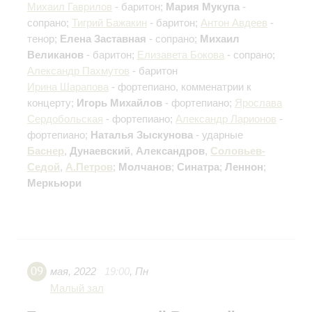
Михаил Гаврилов
- баритон;
Мария Мукупа
-
сопрано;
Тигрий Бажакин
- баритон;
Антон Авдеев
-
тенор;
Елена Заставная
- сопрано;
Михаил
Великанов
- баритон;
Елизавета Бокова
- сопрано;
Александр Пахмутов
- баритон
Ирина Шарапова
- фортепиано, комменатрии к
концерту;
Игорь Михайлов
- фортепиано;
Ярослава
Сердобольская
- фортепиано;
Александр Ларионов
-
фортепиано;
Наталья Зыскунова
- ударные
Баснер
,
Дунаевский
,
Александров
,
Соловьев-
Седой
,
А.Петров
;
Молчанов
;
Синатра
;
Леннон
;
Меркьюри
09
мая
,
2022
19:00
,
Пн
Малый зал