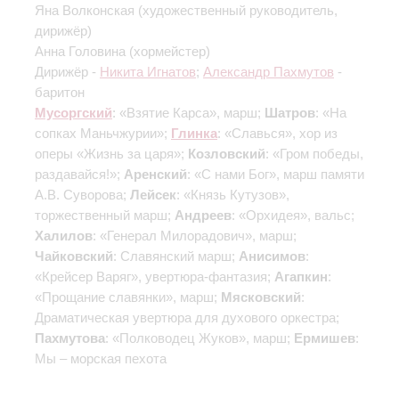
Яна Волконская
(художественный руководитель,
дирижёр)
Анна Головина
(хормейстер)
Дирижёр -
Никита Игнатов
;
Александр Пахмутов
-
баритон
Мусоргский
: «Взятие Карса», марш;
Шатров
: «На
сопках Маньчжурии»;
Глинка
: «Славься», хор из
оперы «Жизнь за царя»;
Козловский
: «Гром победы,
раздавайся!»;
Аренский
: «С нами Бог», марш памяти
А.В. Суворова;
Лейсек
: «Князь Кутузов»,
торжественный марш;
Андреев
: «Орхидея», вальс;
Халилов
: «Генерал Милорадович», марш;
Чайковский
: Славянский марш;
Анисимов
:
«Крейсер Варяг», увертюра-фантазия;
Агапкин
:
«Прощание славянки», марш;
Мясковский
:
Драматическая увертюра для духового оркестра;
Пахмутова
: «Полководец Жуков», марш;
Ермишев
:
Мы – морская пехота