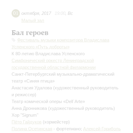
01
октября
,
2017
19:00
,
Вс
Малый зал
Бал героев
Фестиваль музыки композитора Владислава
Успенского «Путь доброты»
К 80-летию Владислава Успенского
Симфонический оркестр Ленинградской
государственной областной филармонии
Санкт-Петербургский музыкально-драматический
театр «Синяя птица»
Анастасия Удалова
(художественный руководитель
и режиссер)
Театр комической оперы «Dell`Arte»
Анна Дронникова
(художественный руководитель)
Хор "Signum"
Пётр Гайдуков
(хормейстер)
Полина Осетинская
- фортепиано;
Алексей Гориболь