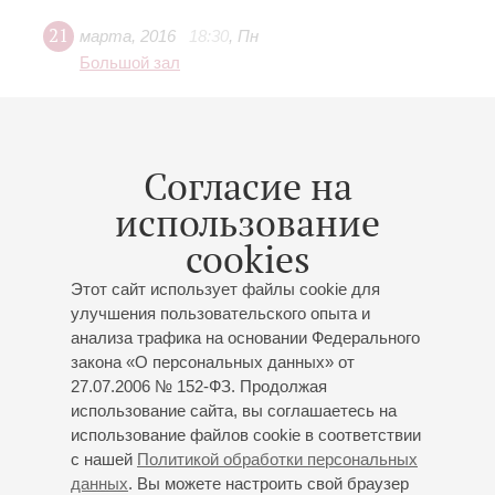
21
марта
,
2016
18:30
,
Пн
Большой зал
«Мужеству жить», музыкально-
литературный спектакль к 90-
летию академика
Согласие на
И.Д.Спасского
использование
Подводному флоту России 110 лет
cookies
Александра Пахмутова
;
Ирина Богачева
;
Николай
Добронравов
; Дирижер -
Валерий Халилов
;
Елена
Этот сайт использует файлы cookie для
Гаудасинская
- фортепиано;
Мила Шкиртиль
;
улучшения пользовательского опыта и
Александр Лукьянов
;
Олег Трофимов
;
Григорий
анализа трафика на основании Федерального
Чернецов
;
Дмитрий Карпов
;
Александр Пахмутов
;
закона «О персональных данных» от
Антон Петряев
;
Пётр Елфимов
27.07.2006 № 152-ФЗ. Продолжая
Сергей Паршин
- чтец, ведущий;
Валерий Павлов
-
использование сайта, вы соглашаетесь на
постановщик;
Валентин Лященко
- музыкальный
использование файлов cookie в соответствии
руководитель
с нашей
Политикой обработки персональных
Алексей Лебедев, Николай Добронравов,
данных
. Вы можете настроить свой браузер