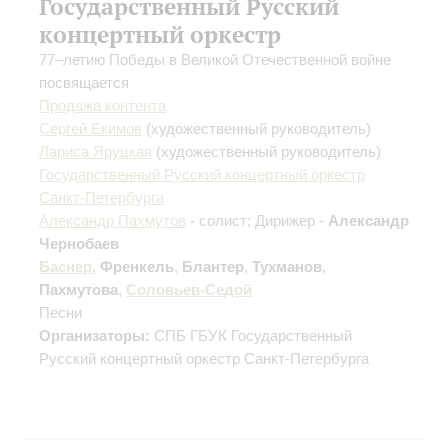
Государственный Русский
концертный оркестр
77–летию Победы в Великой Отечественной войне
посвящается
Продажа контента
Сергей Екимов
(художественный руководитель)
Лариса Яруцкая
(художественный руководитель)
Государственный Русский концертный оркестр
Санкт-Петербурга
Александр Пахмутов
- солист; Дирижер -
Александр
Чернобаев
Баснер
,
Френкель
,
Блантер
,
Тухманов
,
Пахмутова
,
Соловьев-Седой
Песни
Организаторы:
СПБ ГБУК Государственный
Русский концертный оркестр Санкт-Петербурга