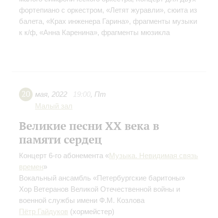
фортепиано с оркестром, «Летят журавли», сюита из
балета, «Крах инженера Гарина», фрагменты музыки
к к/ф, «Анна Каренина», фрагменты мюзикла
20
мая
,
2022
19:00
,
Пт
Малый зал
Великие песни XX века в
памяти сердец
Концерт 6-го абонемента «
Музыка. Невидимая связь
времен
»
Вокальный ансамбль «Петербургские баритоны»
Хор Ветеранов Великой Отечественной войны и
военной службы имени Ф.М. Козлова
Пётр Гайдуков
(хормейстер)