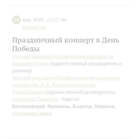
09
мая
,
2019
19:00
,
Чт
Малый зал
Праздничный концерт в День
Победы
Государственный Русский концертный оркестр
Владимир Попов
(художественный руководитель и
дирижер)
Женский хор Санкт-Петербургского музыкального
училища им. Н. А. Римского-Корсакова
Сергей Екимов
(художественный руководитель)
Александр Пахмутов
- баритон
Богословский
,
Френкель
,
Блантер
,
Новиков
,
Соловьев-Седой