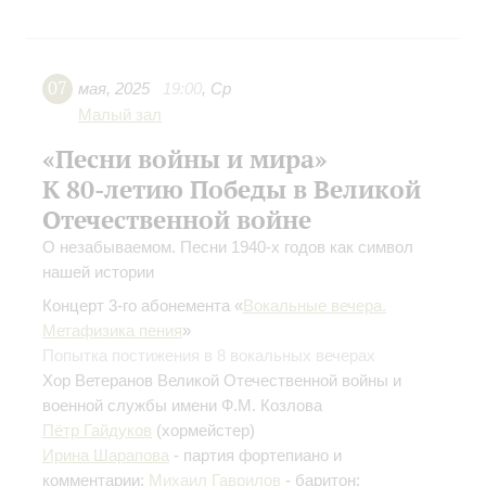
07
мая
,
2025
19:00
,
Ср
Малый зал
«Песни войны и мира»
К 80-летию Победы в Великой
Отечественной войне
О незабываемом. Песни 1940-х годов как символ
нашей истории
Концерт 3-го абонемента «
Вокальные вечера.
Метафизика пения
»
Попытка постижения в 8 вокальных вечерах
Хор Ветеранов Великой Отечественной войны и
военной службы имени Ф.М. Козлова
Пётр Гайдуков
(хормейстер)
Ирина Шарапова
- партия фортепиано и
комментарии;
Михаил Гаврилов
- баритон;