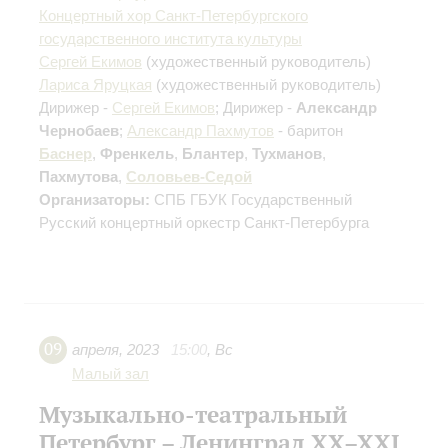
Концертный хор Санкт-Петербургского
государственного института культуры
Сергей Екимов
(художественный руководитель)
Лариса Яруцкая
(художественный руководитель)
Дирижер -
Сергей Екимов
; Дирижер -
Александр
Чернобаев
;
Александр Пахмутов
- баритон
Баснер
,
Френкель
,
Блантер
,
Тухманов
,
Пахмутова
,
Соловьев-Седой
Организаторы:
СПБ ГБУК Государственный
Русский концертный оркестр Санкт-Петербурга
09
апреля
,
2023
15:00
,
Вс
Малый зал
Музыкально-театральный
Петербург – Ленинград XX–XXI