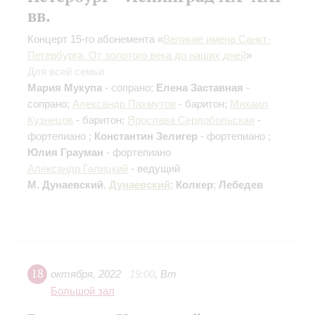
вв.
Концерт 15-го абонемента «
Великие имена Санкт-
Петербурга. От золотого века до наших дней
»
Для всей семьи
Мария Мукупа
- сопрано;
Елена Заставная
-
сопрано;
Александр Пахмутов
- баритон;
Михаил
Кузнецов
- баритон;
Ярослава Сердобольская
-
фортепиано ;
Константин Зелигер
- фортепиано ;
Юлия Грауман
- фортепиано
Александр Галицкий
- ведущий
М. Дунаевский
,
Дунаевский
;
Колкер
;
Лебедев
18
октября
,
2022
19:00
,
Вт
Большой зал