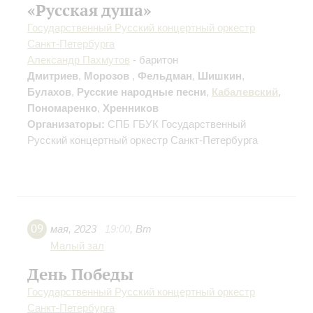
«Русская душа»
Государственный Русский концертный оркестр
Санкт-Петербурга
Александр Пахмутов
- баритон
Дмитриев
,
Морозов
,
Фельдман
,
Шишкин
,
Булахов
,
Русские народные песни
,
Кабалевский
,
Пономаренко
,
Хренников
Организаторы:
СПБ ГБУК Государственный
Русский концертный оркестр Санкт-Петербурга
09
мая
,
2023
19:00
,
Вт
Малый зал
День Победы
Государственный Русский концертный оркестр
Санкт-Петербурга