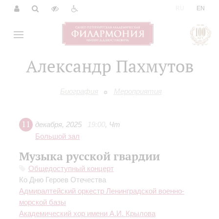
|
RU
EN
Александр Пахмутов
Биография
Мероприятия
11
декабря
,
2025
19:00
,
Чт
Большой зал
Музыка русской гвардии
Общедоступный концерт
Ко Дню Героев Отечества
Адмиралтейский оркестр Ленинградской военно-
морской базы
Академический хор имени А.И. Крылова