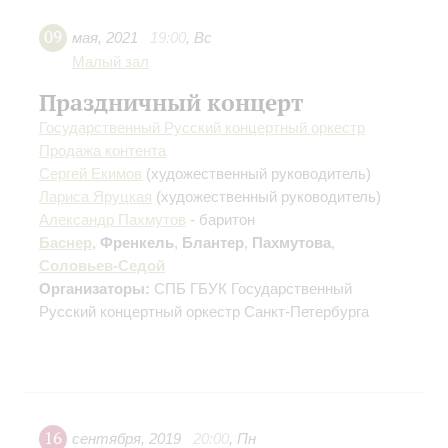
09
мая
,
2021
19:00
,
Вс
Малый зал
Праздничный концерт
Государственный Русский концертный оркестр
Продажа контента
Сергей Екимов
(художественный руководитель)
Лариса Яруцкая
(художественный руководитель)
Александр Пахмутов
- баритон
Баснер
,
Френкель
,
Блантер
,
Пахмутова
,
Соловьев-Седой
Организаторы:
СПБ ГБУК Государственный
Русский концертный оркестр Санкт-Петербурга
16
сентября
,
2019
20:00
,
Пн