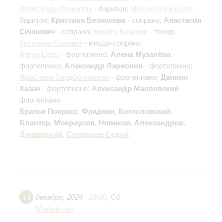
Александр Пахмутов
- баритон;
Михаил Кузнецов
-
баритон;
Кристина Безносова
- сопрано;
Анастасия
Синкевич
- сопрано;
Никита Козулин
- тенор;
Катерина Кованжи
- меццо-сопрано
Артур Церр
- фортепиано;
Алена Музалёва
-
фортепиано;
Александр Ларионов
- фортепиано;
Ярослава Сердобольская
- фортепиано;
Даниил
Хазан
- фортепиано;
Александр Масловский
-
фортепиано
Братья Покрасс
,
Фрадкин
,
Богословский
,
Блантер
,
Мокроусов
,
Новиков
,
Александров
,
Дунаевский
,
Соловьев-Седой
14
декабря
,
2024
19:00
,
Сб
Малый зал