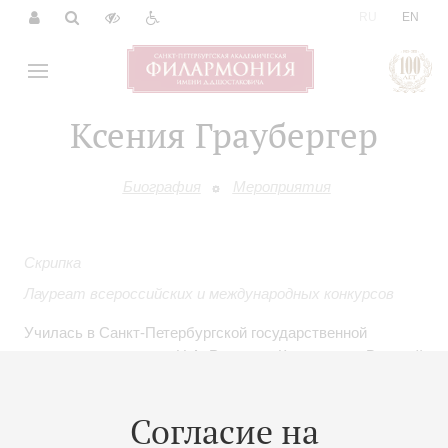
|
RU
EN
Ксения Граубергер
Биография
Мероприятия
Скрипка
Лауреат всероссийских и международных конкурсов
Училась в Санкт-Петербургской государственной
консерватории имени Н.А. Римского-Корсакова и Высшей
школе музыки в Германии. Лауреат и победитель
шестнадцати международных и всероссийских
Согласие на
конкурсов. В течении девяти лет училась и работала в
различных коллективах в Германии, работала в оркестре